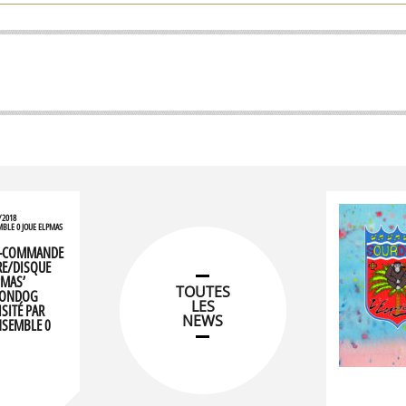
/2018
BLE 0 JOUE ELPMAS
É-COMMANDE
RE/DISQUE
PMAS’
TOUTES
ONDOG
LES
ISITÉ PAR
NEWS
NSEMBLE 0