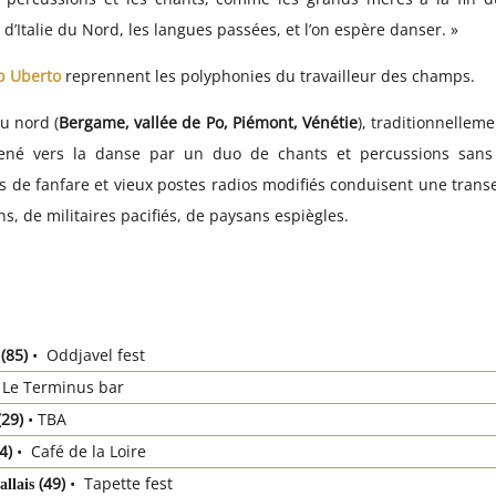
 d’Italie du Nord, les langues passées, et l’on espère danser. »
p Uberto
reprennent les polyphonies du travailleur des champs.
du nord (
Bergame, vallée de Po, Piémont, Vénétie
), traditionnellem
ené vers la danse par un duo de chants et percussions sans t
 de fanfare et vieux postes radios modifiés conduisent une trans
s, de militaires pacifiés, de paysans espiègles.
(85)
• Oddjavel fest
• Le Terminus bar
(29)
• TBA
44)
• Café de la Loire
(49)
• Tapette fest
allais