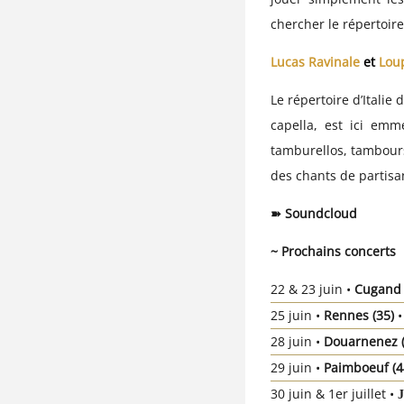
chercher le répertoire
Lucas Ravinale
et
Lou
Le répertoire d’Italie 
capella, est ici emm
tamburellos, tambours
des chants de partisan
➽
Soundcloud
~ Prochains concerts
22 & 23 juin •
Cugand
25 juin •
Rennes
(35)
28 juin •
Douarnenez
29 juin •
Paimboeuf
(
30 juin & 1er juillet •
J