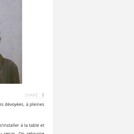
SHARE :
es dévoyées, à pleines
’installer à la table et
du repas. On retourne