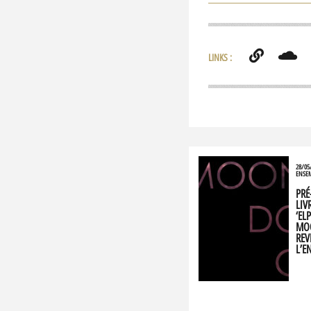
LINKS :
28/05
ENSEM
PR
LIV
‘EL
MO
REV
L’E