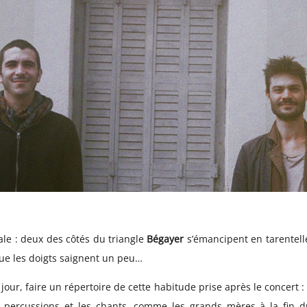
ale : deux des côtés du triangle
Bégayer
s’émancipent en tarentell
que les doigts saignent un peu…
our, faire un répertoire de cette habitude prise après le concert : s
 percussions et les chants, comme les grands mères à la fin 