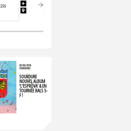
06
SOURDURE
(22)
Le Fret…
AOÛ.
La Jetée
02/05/2018
SOURDURE
SOURDURE
NOUVEL ALBUM
‘L’ESPRÒVA’ & EN
TOURNÉE BALS S-
F !