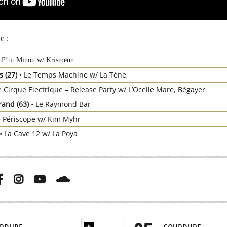
e :
e P’tit Minou w/ Krismenn
s (27)
• Le Temps Machine w/ La Tène
e Cirque Electrique – Release Party w/ L’Ocelle Mare, Bégayer
rand (63)
• Le Raymond Bar
e Périscope w/ Kim Myhr
• La Cave 12 w/ La Poya