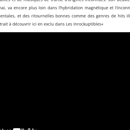
ai, va encore plus loin da
ns l’hybridation magnétique et l’incon
ntales, et des ritournelles bonnes comme des genres de hits ill
rait à découvrir ici en exclu dans
Les Inrockuptibles
«