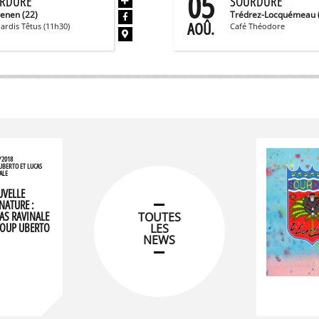
05
RDURE
SOURDURE
renen (22)
Trédrez-Locquémeau 
AOÛ.
ardis Têtus (11h30)
Café Théodore
/2018
UBERTO ET LUCAS
ALE
VELLE
NATURE :
AS RAVINALE
TOUTES
LOUP UBERTO
LES
NEWS