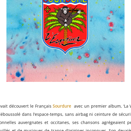
avait découvert le Français
Sourdure
avec un premier album, ‘La 
boussolé dans l’espace-temps, sans airbag ni ceinture de sécurit
onnelles auvergnates et occitanes, ses chansons agrégeaient 
ouillés et de musiques de transe d’origines inconnues. Son deuxiè