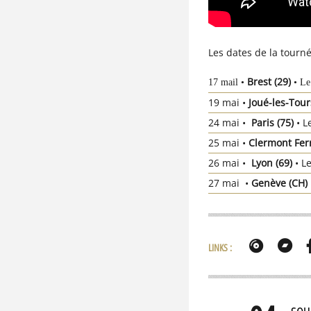
Les dates de la tourné
Brest
(29)
17 mail •
• L
19 mai •
Joué-les-Tour
24 mai •
Paris (75)
• L
25 mai •
Clermont Fer
26 mai •
Lyon (69)
• L
27 mai •
Genève (CH)
LINKS :