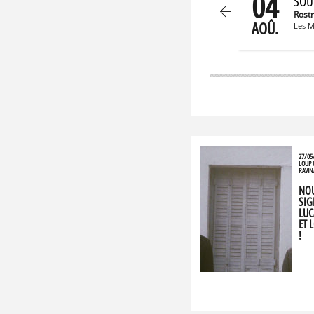
04
SOU
Rost
AOÛ.
Les M
27/05
LOUP 
RAVIN
NOU
SIG
LUC
ET 
!