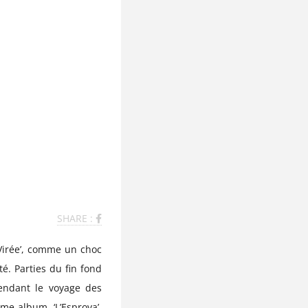
SHARE :
Virée’, comme un choc
é. Parties du fin fond
pendant le voyage des
me album, ‘L’Esprova’,