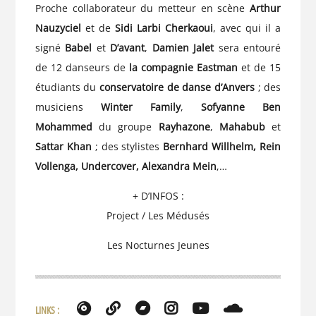
Proche collaborateur du metteur en scène
Arthur
Nauzyciel
et de
Sidi Larbi Cherkaoui
, avec qui il a
signé
Babel
et
D’avant
,
Damien Jalet
sera entouré
de 12 danseurs de
la compagnie Eastman
et de 15
étudiants du
conservatoire de danse d’Anvers
; des
musiciens
Winter Family
,
Sofyanne Ben
Mohammed
du groupe
Rayhazone
,
Mahabub
et
Sattar Khan
; des stylistes
Bernhard Willhelm, Rein
Vollenga, Undercover, Alexandra Mein
,…
+ D’INFOS :
Project / Les Médusés
Les Nocturnes Jeunes
LINKS :