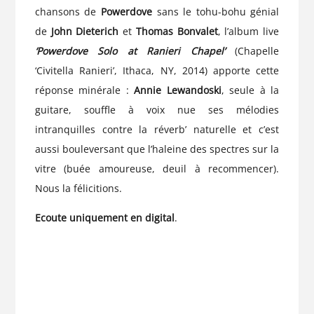
chansons de
Powerdove
sans le tohu-bohu génial
de
John Dieterich
et
Thomas Bonvalet
, l’album live
‘Powerdove Solo at Ranieri Chapel’
(Chapelle
‘Civitella Ranieri’, Ithaca, NY, 2014) apporte cette
réponse minérale :
Annie Lewandoski
, seule à la
guitare, souffle à voix nue ses mélodies
intranquilles contre la réverb’ naturelle et c’est
aussi bouleversant que l’haleine des spectres sur la
vitre (buée amoureuse, deuil à recommencer).
Nous la félicitions.
Ecoute uniquement en digital
.