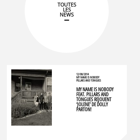
TOUTES
LES
NEWS
12/08/2014
MY NAME IS NOBODY
PILLARS AND TONGUES
MY NAME IS NOBODY
FEAT. PILLARS AND
TONGUES REJOUENT
‘JOLENE’ DE DOLLY
PARTON!