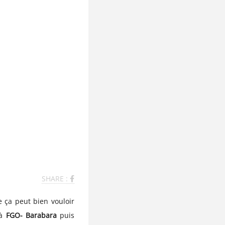
SHARE :
e ça peut bien vouloir
 à
FGO- Barabara
puis