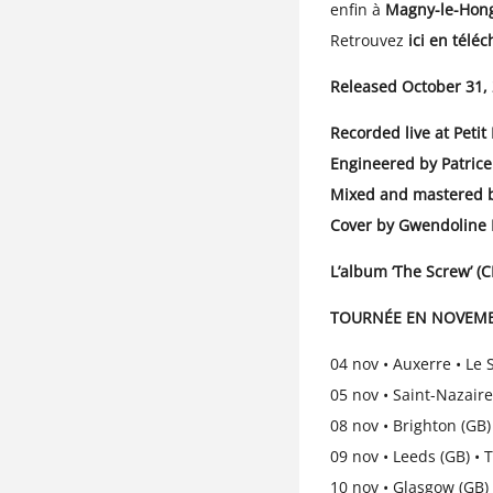
enfin à
Magny-le-Hong
Retrouvez
ici en télé
Released October 31,
Recorded live at Petit
Engineered by Patrice
Mixed and mastered b
Cover by Gwendoline 
L’album ‘The Screw’ (C
TOURNÉE EN NOVEM
04 nov • Auxerre • Le 
05 nov • Saint-Nazai
08 nov • Brighton (GB
09 nov • Leeds (GB) • 
10 nov • Glasgow (GB) 