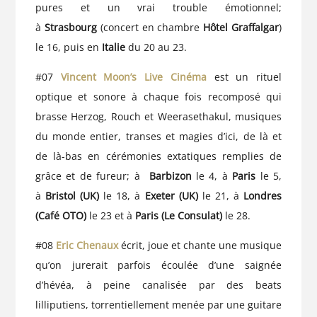
pures et un vrai trouble émotionnel;
à
Strasbourg
(concert en chambre
Hôtel Graffalgar
)
le 16, puis en
Italie
du 20 au 23.
#07
Vincent Moon’s Live Cinéma
est un rituel
optique et sonore à chaque fois recomposé qui
brasse Herzog, Rouch et Weerasethakul, musiques
du monde entier, transes et magies d’ici, de là et
de là-bas en cérémonies extatiques remplies de
grâce et de fureur; à
Barbizon
le 4, à
Paris
le 5,
à
Bristol (UK)
le 18, à
Exeter (UK)
le 21, à
Londres
(Café OTO)
le 23 et à
Paris (Le Consulat)
le 28.
#08
Eric Chenaux
écrit, joue et chante une musique
qu’on jurerait parfois écoulée d’une saignée
d’hévéa, à peine canalisée par des beats
lilliputiens, torrentiellement menée par une guitare