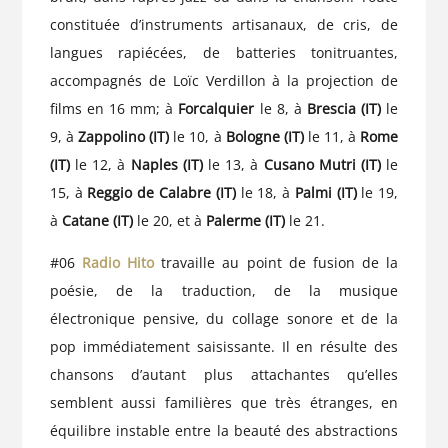
constituée d’instruments artisanaux, de cris, de
langues rapiécées, de batteries tonitruantes,
accompagnés de Loïc Verdillon à la projection de
films en 16 mm; à
Forcalquier
le 8, à
Brescia (IT)
le
9, à
Zappolino (IT)
le 10, à
Bologne (IT)
le 11, à
Rome
(IT)
le 12, à
Naples (IT)
le 13, à
Cusano Mutri (IT)
le
15, à
Reggio de Calabre (IT)
le 18, à
Palmi (IT)
le 19,
à
Catane (IT)
le 20, et à
Palerme (IT)
le 21.
#06
Radio Hito
travaille au point de fusion de la
poésie, de la traduction, de la musique
électronique pensive, du collage sonore et de la
pop immédiatement saisissante. Il en résulte des
chansons d’autant plus attachantes qu’elles
semblent aussi familières que très étranges, en
équilibre instable entre la beauté des abstractions