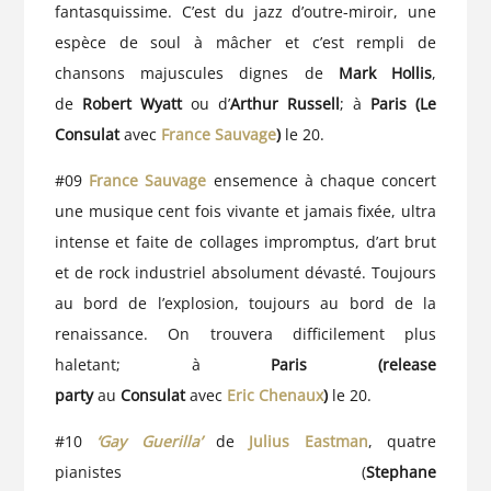
fantasquissime. C’est du jazz d’outre-miroir, une
espèce de soul à mâcher et c’est rempli de
chansons majuscules dignes de
Mark Hollis
,
de
Robert Wyatt
ou d’
Arthur Russell
; à
Paris (Le
Consulat
avec
France Sauvage
)
le 20.
#09
France Sauvage
ensemence à chaque concert
une musique cent fois vivante et jamais fixée, ultra
intense et faite de collages impromptus, d’art brut
et de rock industriel absolument dévasté. Toujours
au bord de l’explosion, toujours au bord de la
renaissance. On trouvera difficilement plus
haletant; à
Paris (release
party
au
Consulat
avec
Eric Chenaux
)
le 20.
#10
‘Gay Guerilla’
de
Julius Eastman
, quatre
pianistes (
Stephane