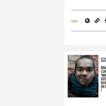
LINKS :
02/03
RAMO
RA
COR
‘WA
EXT
NOU
EN 
!