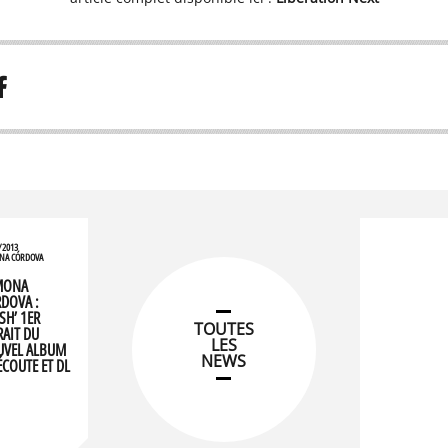
/2013
NA CÓRDOVA
MONA
DOVA :
SH’ 1ER
TOUTES
RAIT DU
LES
VEL ALBUM
NEWS
ÉCOUTE ET DL