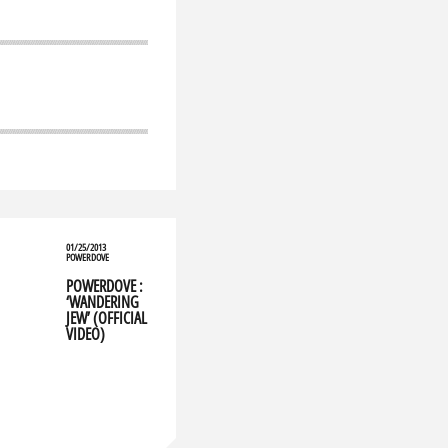
01/25/2013
POWERDOVE
POWERDOVE :
‘WANDERING
JEW’ (OFFICIAL
VIDEO)