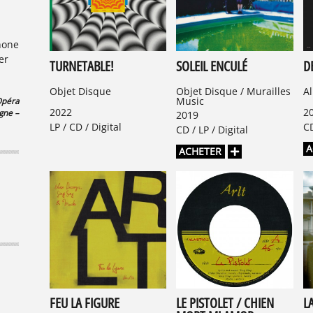
hone
er
TURNETABLE!
SOLEIL ENCULÉ
D
Objet Disque
Objet Disque / Murailles
A
Music
péra
2022
2
gne –
2019
LP / CD / Digital
CD
CD / LP / Digital
A
ACHETER
LIBÉRATION
LES I
FEU LA FIGURE
LE PISTOLET / CHIEN
L