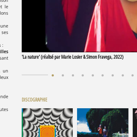
nson
t le
lons
 une
 ses
 :
illes
'La nature' (réalisé par Marie Losier & Simon Fravega, 2022)
sant
, un
deux
ande
DISCOGRAPHIE
utes