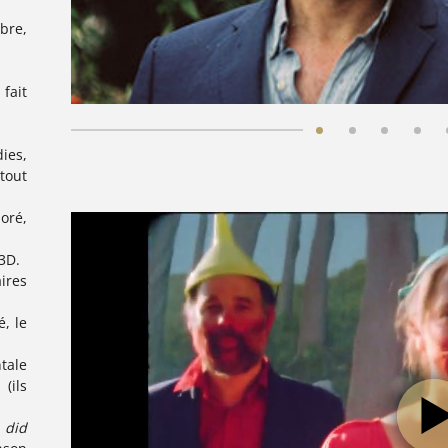
bre,
fait
es,
tout
oré,
3D.
aires
é, le
tale
(ils
 did