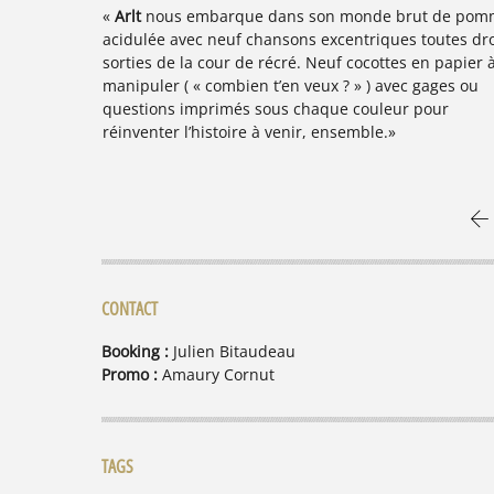
ut de pomme
« Le duo formé par
Eloïse Decazes
et
Sing Sing
se
toutes droit
métamorphose sur
Soleil enculé
en meute fraternell
en papier à
joyeusement blasphématoire. »
gages ou
pour
CONTACT
Booking :
Julien Bitaudeau
Promo :
Amaury Cornut
TAGS