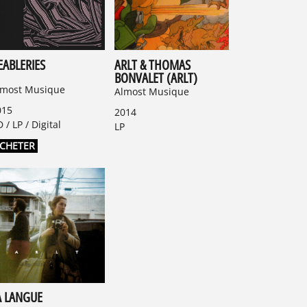
EABLERIES
ARLT & THOMAS
BONVALET (ARLT)
lmost Musique
Almost Musique
015
2014
 / LP / Digital
LP
CHETER
NROCKS
LES JOURS
A LANGUE