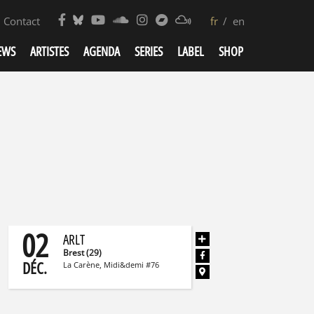
Contact
fr
en
EWS
ARTISTES
AGENDA
SERIES
LABEL
SHOP
02
ARLT
2022
27/08/2022
Brest (29)
DÉC.
La Carène, Midi&demi #76
T ‘TURNETABLE’ ÇA TOURNE ET ÇA
ARLT ‘TURN
CHE !
PENCHE !