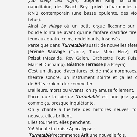
you sleep last night
), Stephen King, la cha
napolitaine, des Beach Boys privés d’harmonies e
R’N’B contemporain (une basse opulente, des vio
têtus).
Ainsi
Le village
où un petit orgue floconne sur
boucle lointaine avant qu’une fanfare d’artifice tire
feux aux quatre coins, dodelinants, insensés.
Parce que dans
‘Turnetable’
aussi : de nouvelles têtes
Jérémie Sauvage
(France, Tanz Mein Herz),
G
Poizat
(Mazalda, Rev Galen, Orchestre Tout Puis
Marcel Duchamp),
Béatrice Terrasse
(La Preyra).
C’est un disque d’aventures et de métamorphoses
théâtre sonore, un instrument spirite et ça les 
de
Arlt
y croient dur comme fer.
D’ailleurs, morts ou vivants, on s’y amuse follement.
Parce que la joie de
‘Turnetable’
est une joie gr
comme ça, presque inquiétante.
On y chante à tue-tête des histoires neuves, to
neuves, elles brillent.
Elles tournent, elles penchent.
Yo! Aboule ta fraise Apocalypse :
‘Turnetable’
recommence
Arlt
une nouvelle fois.