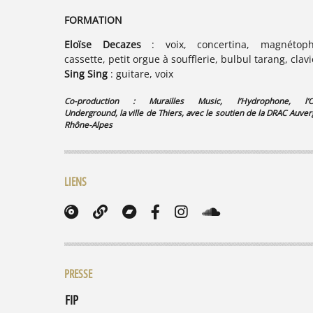
FORMATION
Eloïse Decazes
: voix, concertina, magnétop
cassette, petit orgue à soufflerie, bulbul tarang, clavi
Sing Sing
: guitare, voix
Co-production : Murailles Music, l’Hydrophone, l’O
Underground, la
ville de Thiers
, avec le soutien de la
DRAC Auver
Rhône-Alpes
LIENS
PRESSE
MAGIC RPM