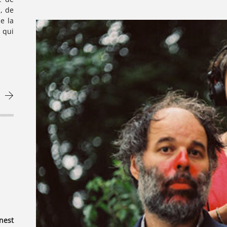
Arlt sont deux. De quelques mélodies entêtantes et de
Arlt 
, de
quelques couplets découpés dans un français plus ou
forai
de la
moins bien luné, Eloïse Decazes et Sing Sing font de
d’am
 qui
curieuses chansons aussi hospitalières que
batai
déroutantes. Ils les chantent et les défont sur des
! → E
instruments de fortune, il faut voir ça. Leur dernier
Rockf
album, appelé Turnetable, est un petit théâtre sonore,
nest