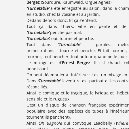
Bergez
(Sourdure, Kaumwald, Orgue Agnès)
‘Turnetable’
a été enregistré au salon, dans la cham
en studio, chez la voisine et au jardin.
Dedans-dehors donc. Et ça s’entend.
Tout ça dans Thiers, ville en pente et de 
‘Turnetable’
penche pas mal.
‘Turnetable’
, oui, tourne et penche.
Tout dans
‘
Turnetable’
– paroles, mélodi
orchestrations – tourne et penche. Et fait tourner, 
tourner, tout pencher, tout autour quand on le joue.
Le mixage est d’
Ernest Bergez
. Il est chaud, col
bondissant.
On peut déambuler à l’intérieur : c’est un mixage en 
Dans
‘Turnetable’
l’aventure est partout et les contr
réconciliés.
Ainsi le comique et le tragique, le lyrique et l’hébét
sensible et le rugueux.
C’est un disque de chanson française expérimen
populaire avec des espèces de tubes à l’intérieur 
tournent ils penchent).
Ainsi
Oh Bagnole
qui convoque Leadbelly (
Where