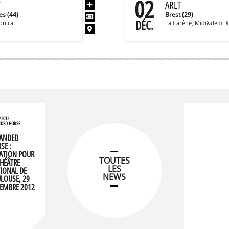
02
T
ARLT
es (44)
Brest (29)
DÉC.
onica
La Carène, Midi&demi 
/2012
DED HORSE
ANDED
SE :
ATION POUR
TOUTES
THÉÂTRE
LES
IONAL DE
NEWS
LOUSE, 29
EMBRE 2012