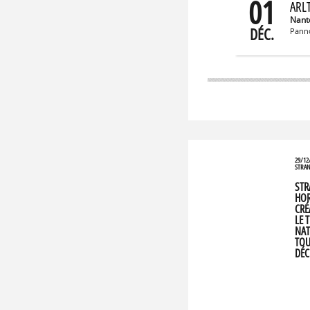
01
ARL
Nant
DÉC.
Pann
29/12
STRAN
STR
HOR
CRÉ
LE 
NAT
TOU
DÉC