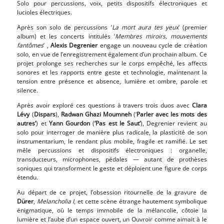
Solo pour percussions, voix, petits dispositifs électroniques et
lucioles électriques.
Après son solo de percussions ‘
La mort aura tes yeux
’ (premier
album) et les concerts intitulés ‘
Membres miroirs, mouvements
fantômes
’ ,
Alexis Degrenier
engage un nouveau cycle de création
solo, en vue de l’enregistrement également d’un prochain album. Ce
projet prolonge ses recherches sur le corps empêché, les affects
sonores et les rapports entre geste et technologie, maintenant la
tension entre présence et absence, lumière et ombre, parole et
silence.
Après avoir exploré ces questions à travers trois duos avec
Clara
Lévy
(
Dispars
),
Radwan Ghazi Moumneh
(‘
Parler avec les mots des
autres’
) et
Yann Gourdon
(
‘Pas est le Saut‘
), Degrenier revient au
solo pour interroger de manière plus radicale, la plasticité de son
instrumentarium, le rendant plus mobile, fragile et ramifié. Le set
mêle percussions et dispositifs électroniques : organelle,
transducteurs, microphones, pédales — autant de prothèses
soniques qui transforment le geste et déploient une figure de corps
étendu.
Au départ de ce projet, l’obsession ritournelle de la gravure de
Dürer
,
Melancholia I
, et cette scène étrange hautement symbolique
énigmatique, où le temps immobile de la mélancolie, côtoie la
lumière et l’aube d’un espace ouvert, un Ouvroir comme aimait à le