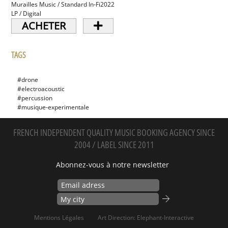
Murailles Music / Standard In-Fi
2022
LP / Digital
ACHETER
TAGS
#drone
#electroacoustic
#percussion
#musique-experimentale
FRENCH INDEPENDENT QUALITY MUSIC BOOKING AGENCY SINCE
2004 / LABEL SINCE 2011
Abonnez-vous à notre newsletter
Mentions Légales
Art Direction: Elephant-Interactive