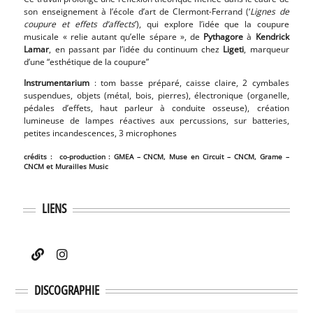
son enseignement à l’école d’art de Clermont-Ferrand (‘
Lignes de
coupure et effets d’affects
’), qui explore l’idée que la coupure
musicale « relie autant qu’elle sépare », de
Pythagore
à
Kendrick
Lamar
, en passant par l’idée du continuum chez
Ligeti
, marqueur
d’une “esthétique de la coupure”
Instrumentarium
: tom basse préparé, caisse claire, 2 cymbales
suspendues, objets (métal, bois, pierres), électronique (organelle,
pédales d’effets, haut parleur à conduite osseuse), création
lumineuse de lampes réactives aux percussions, sur batteries,
petites incandescences, 3 microphones
crédits : co-production : GMEA – CNCM, Muse en Circuit – CNCM, Grame –
CNCM et Murailles Music
LIENS
DISCOGRAPHIE