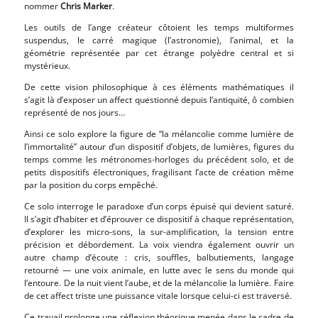
nommer
Chris Marker
.
Les outils de l’ange créateur côtoient les temps multiformes
suspendus, le carré magique (l’astronomie), l’animal, et la
géométrie représentée par cet étrange polyèdre central et si
mystérieux.
De cette vision philosophique à ces éléments mathématiques il
s’agit là d’exposer un affect questionné depuis l’antiquité, ô combien
représenté de nos jours…
Ainsi ce solo explore la figure de “la mélancolie comme lumière de
l’immortalité” autour d’un dispositif d’objets, de lumières, figures du
temps comme les métronomes-horloges du précédent solo, et de
petits dispositifs électroniques, fragilisant l’acte de création même
par la position du corps empêché.
Ce solo interroge le paradoxe d’un corps épuisé qui devient saturé.
Il s’agit d’habiter et d’éprouver ce dispositif à chaque représentation,
d’explorer les micro-sons, la sur-amplification, la tension entre
précision et débordement. La voix viendra également ouvrir un
autre champ d’écoute : cris, souffles, balbutiements, langage
retourné — une voix animale, en lutte avec le sens du monde qui
l’entoure. De la nuit vient l’aube, et de la mélancolie la lumière. Faire
de cet affect triste une puissance vitale lorsque celui-ci est traversé.
Ce travail prolonge une réflexion théorique menée dans le cadre de