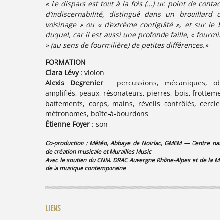
« Le dispars est tout à la fois (…) un point de conta
d’indiscernabilité, distingué dans un
brouillard 
voisinage » ou « d’extrême contiguïté », et sur le 
duquel, car il est aussi une profonde faille, « fourmi
» (au sens de fourmilière) de petites différences.»
FORMATION
Clara Lévy
: violon
Alexis Degrenier
: percussions, mécaniques, ob
amplifiés, peaux, résonateurs, pierres, bois, frottem
battements, corps, mains, réveils contrôlés, cercle
métronomes, boîte-à-bourdons
Étienne Foyer
: son
Co-production : Météo, Abbaye de Noirlac,
GMEM — Centre nat
de création musicale
et Murailles Music
Avec le soutien du CNM, DRAC Auvergne Rhône-Alpes et de la M
de la musique contemporaine
LIENS