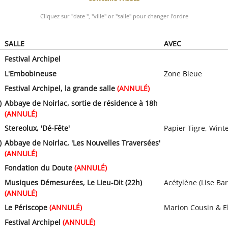
Cliquez sur "date ", "ville" or "salle" pour changer l'ordre
SALLE
AVEC
Festival Archipel
L'Embobineuse
Zone Bleue
Festival Archipel, la grande salle
(ANNULÉ)
)
Abbaye de Noirlac, sortie de résidence à 18h
(ANNULÉ)
Stereolux, 'Dé-Fête'
Papier Tigre, Winte
)
Abbaye de Noirlac, 'Les Nouvelles Traversées'
(ANNULÉ)
Fondation du Doute
(ANNULÉ)
Musiques Démesurées, Le Lieu-Dit (22h)
Acétylène (Lise Ba
(ANNULÉ)
Le Périscope
(ANNULÉ)
Marion Cousin & E
Festival Archipel
(ANNULÉ)