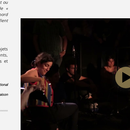
ct ou
de «
bord
llent
jets
ents,
s et
ional
aison