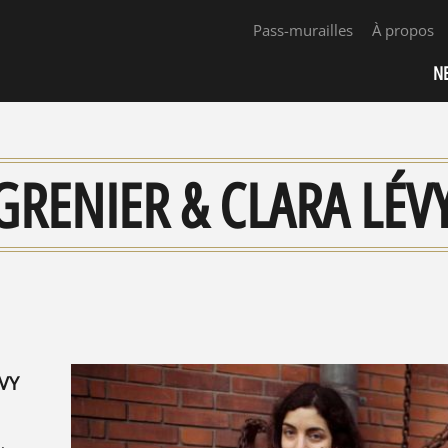
Pass-murailles
À propos
N
GRENIER & CLARA LÉVY
VY