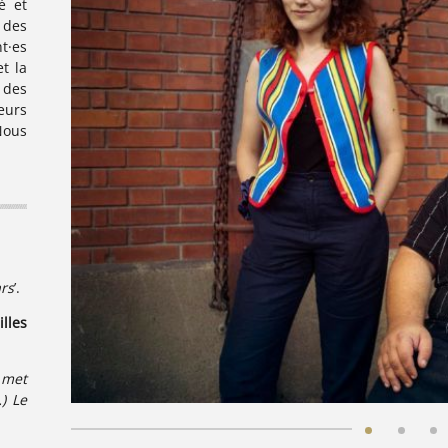
é et
 des
·es
et la
 des
leurs
Nous
rs
’.
illes
 met
) Le