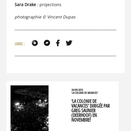
Sara Drake
: projections
photographie © Vincent Dupas
LINKS :
10/09/2015
‘LA COLONIE DE VACANCES’
‘LA COLONIE DE
VACANCES’ DIRIGÉE PAR
GREG SAUNIER
(DEERHOOF) EN
NOVEMBRE!