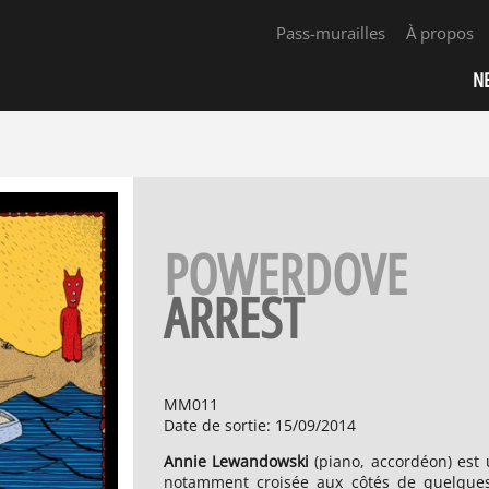
Pass-murailles
À propos
N
POWERDOVE
ARREST
MM011
Date de sortie
:
15/09/2014
Annie Lewandowski
(piano, accordéon) est
notamment croisée aux côtés de quelqu