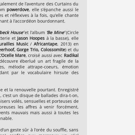
également de l’aventure des Curtains du
nom
powerdove
, elle s’épanche aussi le
 et réflexives à la fois, qu’elle chante
nant à l’accordéon bourdonnant.
ybeck House‘
et l’album
‘Be Mine‘
(Circle
tterie et
Jason Hoopes
à la basse), elle
railles Music
/
Africantape
, 2013) en
erhoof, Gorge Trio, Colossomite
) et du
L’Ocelle
Mare
, croisé aussi avec
Radikal
 découvre éberlué un art fragile de la
es, mélodie attrape-coeurs, émotion
dant par le vocabulaire hirsute des
e et la renouvelle pourtant. Enregistré
i
, c’est un disque de ballades dira-t-on,
ers volés, sensuelles et porteuses de
euses les affres à venir forcément,
vents mauvais mais aussi à toutes les
nnable.
 d’un geste sûr à l’orée du souffle, sans