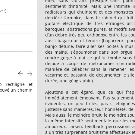
effet, sans vibrato, presque sans pou
sentiment d’intimité. Mais une intimité 
ver]
radiateurs qui chuintent et des monstres q
derrière l’armoire, dans le robinet qui fuit
guitare électrique de très étranges acco
baroques, abstractions pures, et motifs av
d’un dobro très peu orthodoxe entre les c
aussi bagarreur et tendre (bagarreur, par
banjo détuné, faire aller ses boites à mus
des mains, s’époumoner dans son orgue à 
rendre gorge à tout ce qui lui tombe sous 
déjoué à coups de métronomes contradict
manière de célébrer sans la ramener les f
NEW NOISE
vacarme et, passant, de documenter le sil
durée, une géographie).
 rectiligne et
"C’est tout à la fois lumineux, grave, po
rouvé un chemin
merveilleusement introspectif. On c
Ajoutons à cet égard, que ce qui frap
immédiatement sur
'Be Mine'
, une chevauchée p
immédiatement émouvant. Pas seulement,
krautrock qui évoque le
Yo La Tengo
chétif mais f
évidentes, un peu frêles, pas si éloignées
des débuts. On reste interdit sur
'After Dark'
,
justesse sans manières, leur honnêteté, de
You're Near’
,
'Into The Sea'
, ballades à la fois do
Mais aussi le moindre bruit, le moindre souf
menaçantes, mais aussi sur ce
'Weeping Willow'
t
la même intensité sentimentale que les mé
nerfs, vibrant comme une corde trop tendue."
amoureux. Larsen, feedback, percussions ar
à un très surprenant bruitisme affectueux et