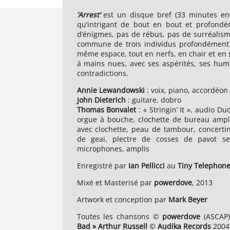
‘Arrest‘
est un disque bref (33 minutes ent
qu’intrigant de bout en bout et profondé
d’énigmes, pas de rébus, pas de surréalisme
commune de trois individus profondément e
même espace, tout en nerfs, en chair et en s
à mains nues, avec ses aspérités, ses hum
contradictions.
Annie
Lewandowski
: voix, piano, accordéon
John
Dieterich
: guitare, dobro
Thomas
Bonvalet
: « Stringin’ It », audio D
orgue à bouche, clochette de bureau ampli
avec clochette, peau de tambour, concertin
de geai, plectre de cosses de pavot s
microphones, amplis
Enregistré par
Ian
Pellicci
au
Tiny
Telephon
Mixé et Masterisé par
powerdove
, 2013
Artwork et conception par
Mark Beyer
Toutes les chansons ©
powerdove
(ASCAP)
Bad » Arthur Russell
©
Audika
Records
2004