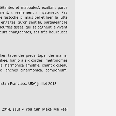
êtantes et maboules), exaltant parce
ment, « réellement » mystérieux. Pas
 fastoche ici mais bel et bien la lutte
ngagés, qu’on sent là, partageant le
ouffles tissés, qui se cognent le Vivant
eurs changeantes, ses très heureuses
ucker, taper des pieds, taper des mains,
fiée, banjo à six cordes, métronomes
a, harmonica amplifié, chant d’oiseau
ec, anches d’harmonica, componium,
e
(
San
Francisco
,
USA
) Juillet 2013
 2014, sauf
« You Can Make Me Feel