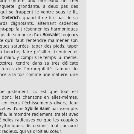
mon) confère aux morceaux un réel
inquiète, grondante, à deux pas des
ui se frappent le ventre sous le lit,
.
Dieterich
, quand il ne tire pas de sa
rds clignotants, alternant cadences
ant-pop fait résonner les harmoniques
oups de semonce d’un
Bonvalet
toujours
ce qu’il faut l’entendre malmener son
iques saturées, taper des pieds, taper
bouche, faire grésiller, trembler et
la main, y compris le temps lui-même,
oires, tendre dans sa très délicate
orces de l’intranquillité, l’amour du
dMute
CH
ence à la fois comme une matière, une
sé et
"
Arrest
est un cabinet de curiosités où s'empilent les
"La
raque
vieilles boites à musique, les métronomes défectueux et
dés
pe justement ici, est que tout est
resque
les instruments les plus originaux... Seul le chant terrien
har
 donc, les chansons en elles-mêmes,
iévreux
et poétique d'
Annie Lewandowski
reste tel un fil d'ariane
qui
 en leurs fléchissements divers, leur
'When
indéfectible dans les méandres de cette musique
Por
 celles d’une
Sybille
Baier
par exemple.
uces et
nouvelle."
Pow
fle, le moindre râclement, traités avec
out en
can
lodies radieuses ou que les couplets
à l
ythmiques, distorsions, tout concourt
 radieux, qui va droit au coeur.