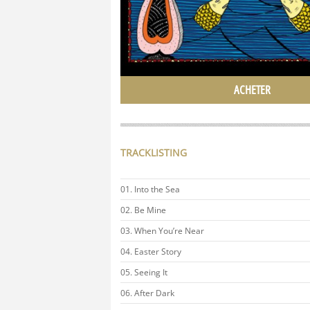
ACHETER
TRACKLISTING
Into the Sea
Be Mine
When You’re Near
Easter Story
Seeing It
After Dark