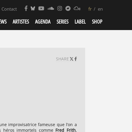
Contact
fr
en
EWS
ARTISTES
AGENDA
SERIES
LABEL
SHOP
SHARE
 une improvisatrice fameuse que l’on a
es héros immortels comme
Fred Frith
,