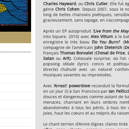
Charles Hayward
, ou
Chris Cutler
. Elle fut 
génie
Chris Cohen
. Depuis 2007, sous le 
long de belles chansons poétiques, sensibles
gracieusement, sans tapage, en s’accompag
Après un EP autoproduit
‘Live from the Ma
into Square, 2010) avec
Alex
Vittum
à la ba
enregistre le très beau
‘Do You Burn?
(
Mu
compagnie de l’américain
John Dieterich
(
De
français
Thomas
Bonvalet
(
Cheval
de
Frise
,
Satan
ou
Arlt
). Colossale surprise, où l’on
popsong idéale (lyrics concis et poétiqu
directe) chahuté avec un naturel confon
musiques savantes ou improvisées.
Avec
‘Arrest‘
,
powerdove
reconduit la formul
en un jour (!) à San Francisco par
Ian
Pellicc
douces et dangereuses comme autant de bais
menaces, charriant en leurs ombres nombr
abandonnées à tous les périls, à tous les 
joies, haut les coeurs et au mépris du raiso
Le chant terrien d’Annie (lignes claires tirée