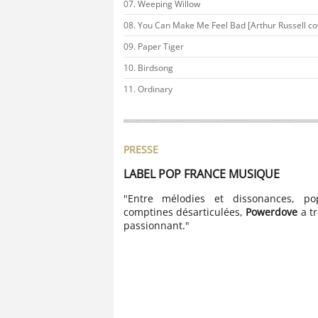
Weeping Willow
You Can Make Me Feel Bad [Arthur Russell co
Paper Tiger
Birdsong
Ordinary
PRESSE
LABEL POP FRANCE MUSIQUE
t presque, la musique de
"Entre mélodies et dissonances, pop
 de contrastes. C’est une
comptines désarticulées,
Powerdove
a t
 berceuse chuchotée dans
passionnant."
se pose sur un terrain
ncroyablement sûre d’elle
e, imperturbable face aux
epsies des instruments
."