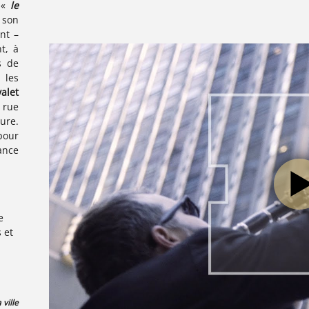
 «
le
son
nt –
t, à
s de
 les
alet
 rue
ure.
pour
ance
e
 et
 ville