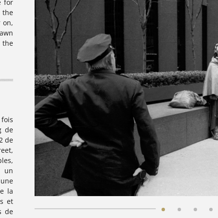
 for
 the
r on,
rawn
 the
fois
g de
2 de
eet,
les,
à un
 une
e la
s et
s de