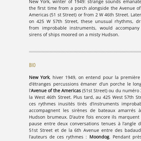
New York, winter of 1949: strange sounds emanate
the first time from a porch alongside the Avenue of
Americas (51 st Street) or from 2 W 46th Street. Late
on 425 W 57th Street, these unusual rhythms, d
from improbable instruments, would accompany
sirens of ships moored on a misty Hudson.
BIO
New York
, hiver 1949, on entend pour la première 
d’étranges percussions émaner d’un porche le lon
l’
Avenue of the Americas
(51st Street) ou du numéro 
la West 46th Street. Plus tard, au 425 West 57th Str
ces rythmes inusités tirés d’instruments improbab
accompagnent les sirènes de bateaux amarrés 
Hudson brumeux. D’autre fois encore ils marquent
pause entre deux conversations tenues à l’angle d
51st Street et de la 6th Avenue entre des badaud
l’auteurs de ces rythmes :
Moondog
. Pendant prè