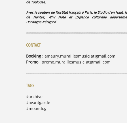
de Toulouse.
Avec le soutien de
l’Institut français à Paris, le Studio d’en Haut,
l
de Nantes,
Why Note
et
L’Agence culturelle départeme
Dordogne-Périgord
CONTACT
Booking
: amaury.muraillesmusic[at]gmail.com
Promo
: promo.muraillesmusic[at]gmail.com
TAGS
#archive
#avantgarde
#moondog