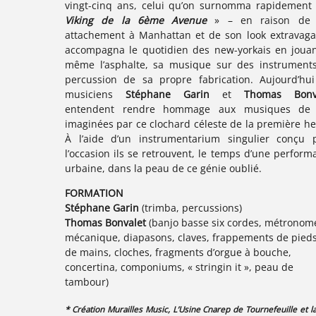
vingt-cinq ans, celui qu’on surnomma rapidement
Viking de la 6ème Avenue
» – en raison de 
attachement à Manhattan et de son look extravaga
accompagna le quotidien des new-yorkais en jouan
même l’asphalte, sa musique sur des instrument
percussion de sa propre fabrication. Aujourd’hui
musiciens
Stéphane Garin
et
Thomas Bonv
entendent rendre hommage aux musiques de
imaginées par ce clochard céleste de la première he
À l’aide d’un instrumentarium singulier conçu 
l’occasion ils se retrouvent, le temps d’une perform
urbaine, dans la peau de ce génie oublié.
FORMATION
Stéphane Garin
(trimba, percussions)
Thomas Bonvalet
(banjo basse six cordes, métronom
mécanique, diapasons, claves, frappements de pieds
de mains, cloches, fragments d’orgue à bouche,
concertina, componiums, « stringin it », peau de
tambour)
* Création
Murailles Music
,
L’Usine Cnarep de Tournefeuille
et
la