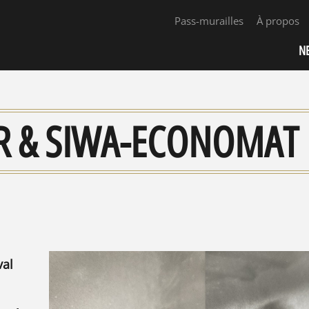
Pass-murailles
À propos
N
R & SIWA-ECONOMAT 
val