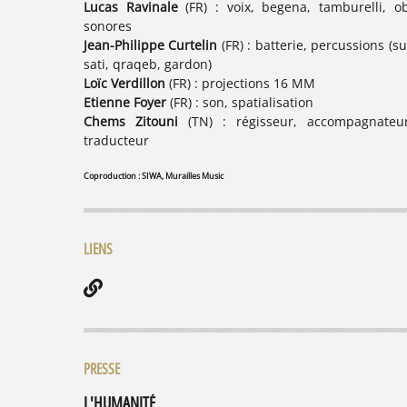
Lucas Ravinale
(FR) : voix, begena, tamburelli, ob
sonores
Jean-Philippe Curtelin
(FR) : batterie, percussions (s
sati, qraqeb, gardon)
Loïc Verdillon
(FR) : projections 16 MM
Etienne Foyer
(FR) : son, spatialisation
Chems Zitouni
(TN) : régisseur, accompagnateu
traducteur
Coproduction : SIWA, Murailles Music
LIENS
PRESSE
L'HUMANITÉ