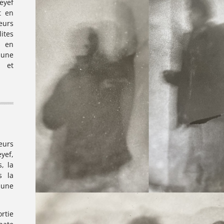
eyef
t en
eurs
ites
s en
 une
s et
eurs
yef,
, la
s la
 une
rtie