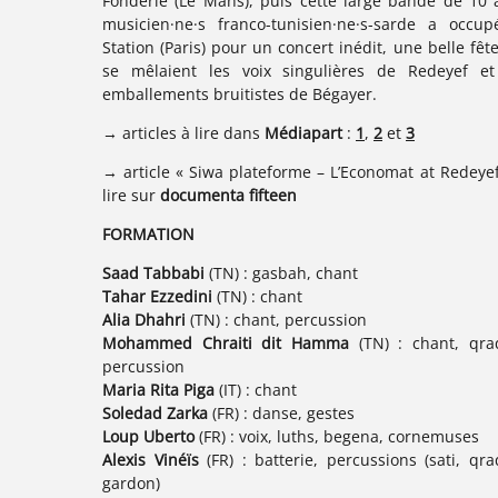
Fonderie (Le Mans), puis cette large bande de 10 
musicien·ne·s franco-tunisien·ne·s-sarde a occup
Station (Paris) pour un concert inédit, une belle fête
se mêlaient les voix singulières de Redeyef et
emballements bruitistes de Bégayer.
→ articles à lire dans
Médiapart
:
1
,
2
et
3
→ article « Siwa plateforme – L’Economat at Redeyef
lire sur
documenta fifteen
FORMATION
Saad Tabbabi
(TN) : gasbah, chant
Tahar Ezzedini
(TN) : chant
Alia Dhahri
(TN) : chant, percussion
Mohammed Chraiti dit Hamma
(TN) : chant, qra
percussion
Maria Rita Piga
(IT) : chant
Soledad Zarka
(FR) : danse, gestes
Loup Uberto
(FR) : voix, luths, begena, cornemuses
Alexis Vinéïs
(FR) : batterie, percussions (sati, qra
gardon)