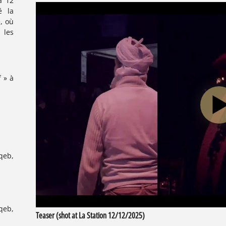
à 12
é la
, ​où
 les
 » à
qeb,
qeb,
Teaser (shot at La Station 12/12/2025)