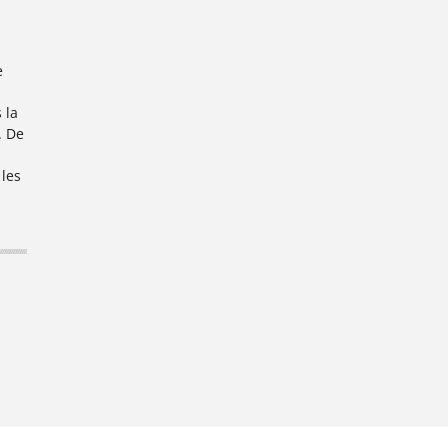
e
 la
. De
les