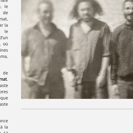
hate
, le
t de
mat,
r la
, le
d’un
, où
ines
ama,
t de
mat
.
aste
ores
 que
aste
ance
à la