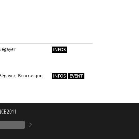
Bégayer
INFOS
Bégayer, Bourrasque,
INFOS
EVENT
NCE 2011