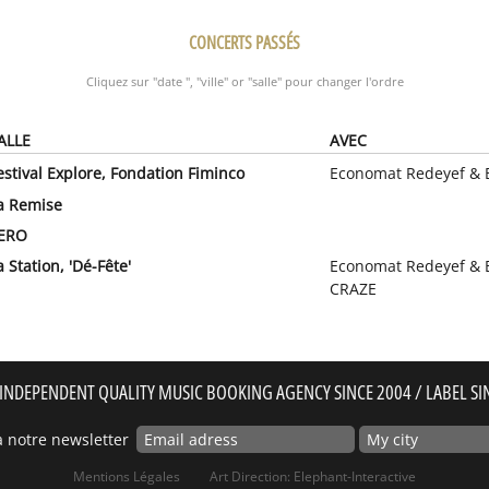
CONCERTS PASSÉS
Cliquez sur "date ", "ville" or "salle" pour changer l'ordre
ALLE
AVEC
estival Explore, Fondation Fiminco
Economat Redeyef & 
a Remise
ERO
a Station, 'Dé-Fête'
Economat Redeyef & 
CRAZE
INDEPENDENT QUALITY MUSIC BOOKING AGENCY SINCE 2004 / LABEL SI
 notre newsletter
Mentions Légales
Art Direction: Elephant-Interactive