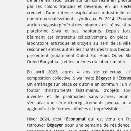
de terre en 1900, bâtie sur un sol riche en phosp
par les colons français et devenue, en un siècle
creuset d’une intense exploitation industrielle e
nombreux soulèvements syndicaux. En 2014, l’Econo
ancien magasin général des mineurs, est réinvesti pa
plateforme Siwa et ses habitants. Depuis lors
bâtiment est entretenu collectivement, en place 
laboratoire artistique et citoyen au sein de la ville
résonnent entres autres les chants des tribus bédou
présentent (notamment Ouled Sidi Abid, Ouled Sl
Ouled Bouyahia…) et les poèmes du labeur minier.
En avril 2023, après 4 ans de collectage e
composition collective, Siwa invite
Bégayer
à l’
Econo
On aménage sur place ce qu’on a en commun : un v
foutoir d’instruments faits-mains, d’objets son
inventés et de psalmodies sans-racines, pour
s’ensuive une série d’enregistrements joyeux, un v
agglomérat de formes abîmées et imprévisibles…
Hiver 2024, c’est l’
​Economat
qui est venu en Fr
retrouver
Bégayer
pour une semaine de résidence 