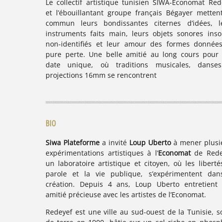
Le collectif artistique tunisien SIWA-Economat Red
et l’ébouillantant groupe français Bégayer metten
commun leurs bondissantes citernes d’idées, l
instruments faits main, leurs objets sonores insol
non-identifiés et leur amour des formes donnée
pure perte. Une belle amitié au long cours pour
date unique, où traditions musicales, danse
projections 16mm se rencontrent
BIO
Siwa Plateforme
a invité
Loup Uberto
à mener plusi
expérimentations artistiques à l’
Economat
de Rede
un laboratoire artistique et citoyen, où les libertés
parole et la vie publique, s’expérimentent dan
création. Depuis 4 ans, Loup Uberto entretient
amitié précieuse avec les artistes de l’Economat.
Redeyef est une ville au sud-ouest de la Tunisie, so