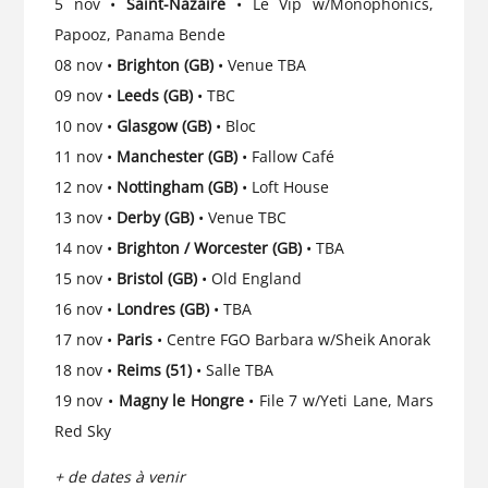
5 nov •
Saint-Nazaire
• Le Vip w/Monophonics,
Papooz, Panama Bende
08 nov •
Brighton (GB)
• Venue TBA
09 nov •
Leeds (GB)
• TBC
10 nov •
Glasgow (GB)
• Bloc
11 nov •
Manchester (GB)
• Fallow Café
12 nov •
Nottingham (GB)
• Loft House
13 nov •
Derby (GB)
• Venue TBC
14 nov •
Brighton / Worcester (GB)
• TBA
15 nov •
Bristol (GB)
• Old England
16 nov •
Londres (GB)
• TBA
17 nov •
Paris
• Centre FGO Barbara w/Sheik Anorak
18 nov •
Reims (51)
• Salle TBA
19 nov •
Magny le Hongre
• File 7 w/Yeti Lane, Mars
Red Sky
+ de dates à venir