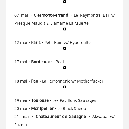
07 mai •
Clermont-Ferrand
• Le Raymond’s Bar w
Presque Maudit & Llamame La Muerte
12 mai •
Paris
• Petit Bain w/ Hyperculte
17 mai •
Bordeaux
• I.Boat
18 mai •
Pau
• La Ferronnerie w/ Motherfucker
19 mai •
Toulouse
• Les Pavillons Sauvages
20 mai •
Montpellier
• Le Black Sheep
21 mai •
Châteauneuf-de-Gadagne
• Akwaba w/
Fuzeta