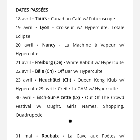
DATES PASSÉES
18 avril •
Tours
• Canadian Café w/ Futuroscope
19 avril •
Lyon
• Croiseur w/ Hyperculte, Totale
Eclipse
20 avril •
Nancy
• La Machine à Vapeur w/
Hyperculte
21 avril •
Freiburg (De)
• White Rabbit w/ Hyperculte
22 avril •
Bâle (Ch)
• Off Bar w/ Hyperculte
23 avril •
Neuchâtel (Ch)
• Queen Kong Klub w/
Hyperculte29 avril • Creil • La GAM w/ Hyperculte
30 avril •
Esch-Sur-Alzette (Lx)
• Out Of The Crowd
Festival w/ Ought, Girls Names, Shopping,
Quadrupede
01 mai •
Roubaix
• La Cave aux Poètes w/