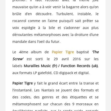
mauvaise qu’on a à voir venir la bagarre alors qu’on
brûle d’en découdre. Turbulent, instable, le
rocanrol comme on l’aime puisqu’il sait prêter sa
voix espiègle à la bile et s’adonner aux plus
déroutantes métamorphoses avec la droiture d’une
mandale dans l’oeil du futur.
Le 4ème album de
Papier Tigre
baptisé
‘The
Screw’
est sorti le 29 avril 2016 sur les
labels
Murailles Music (fr) / Function Records (uk)
,
aux formats
LP gatefold
,
CD digipack
et digital.
Papier Tigre
y fait le grand écart entre la transe et
l’instantané. Les Nantais se jouent des formats et
des codes, des genres et des étiquettes et se
métamorphosent sur chacun des 9 morceaux en
équilibristes parfaits, sur la corde raide, regards