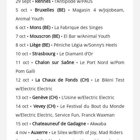
29 sept •
Rennes
• l’Antipode w/PAUS
5 oct •
Bruxelles (BE)
• Magasin 4 w/Jojobeam,
Animal Youth
6 oct •
Mons (BE)
• La Fabrique des Singes
7 oct •
Mouscron (BE)
• El Bar w/Animal Youth
8 oct •
Liège (BE)
• Péniche Légia w/Sonny’s Heels
10 oct •
Strasbourg
• Le Diamant d’Or
11 oct •
Chalon sur Saône
• Le Port Nord w/Pom
Pom Galli
12 oct •
La Chaux de Fonds (CH)
• Le Bikini Test
w/Electric Electric
13 oct •
Genève (CH)
• L’Usine w/Electric Electric
14 oct •
Vevey (CH)
• Le Festival du Bout du Monde
w/Electric Electric, Service Fun, Franck Waxman
15 oct •
Chateauneuf de Gadagne
• Akwaba
4 nov •
Auxerre
• Le Silex w/Birth of Joy, Mad Riders