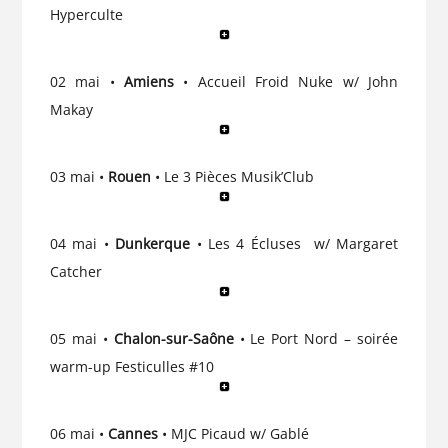
Hyperculte
02 mai •
Amiens
• Accueil Froid Nuke w/ John
Makay
03 mai •
Rouen
• Le 3 Pièces Musik’Club
04 mai •
Dunkerque
• Les 4 Écluses w/ Margaret
Catcher
05 mai •
Chalon-sur-Saône
• Le Port Nord – soirée
warm-up Festiculles #10
06 mai •
Cannes
• MJC Picaud w/ Gablé