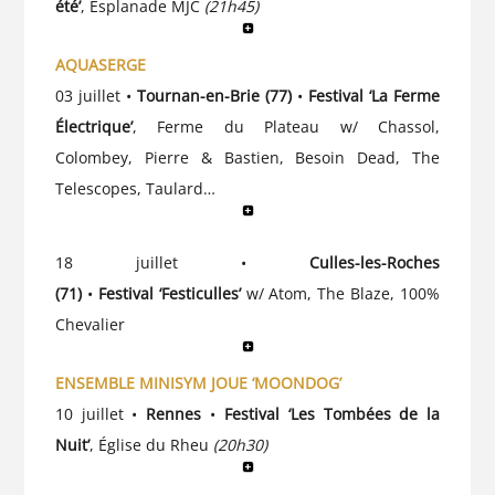
été’
, Esplanade MJC
(21h45)
AQUASERGE
03 juillet •
Tournan-en-Brie (77)
•
Festival ‘La Ferme
Électrique’
, Ferme du Plateau w/ Chassol,
Colombey, Pierre & Bastien, Besoin Dead, The
Telescopes, Taulard…
18 juillet •
Culles-les-Roches
(71)
•
Festival
‘Festiculles’
w/ Atom, The Blaze, 100%
Chevalier
ENSEMBLE MINISYM JOUE ‘MOONDOG’
10 juillet •
Rennes
•
Festival ‘Les Tombées de la
Nuit’
, Église du Rheu
(20h30)