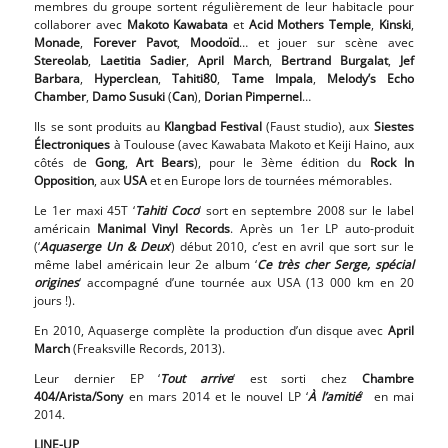
membres du groupe sortent régulièrement de leur habitacle pour
collaborer avec
Makoto Kawabata
et
Acid Mothers Temple
,
Kinski
,
Monade
,
Forever Pavot
,
Moodoïd
… et jouer sur scène avec
Stereolab
,
Laetitia Sadier
,
April March
,
Bertrand Burgalat
,
Jef
Barbara
,
Hyperclean
,
Tahiti80
,
Tame Impala
,
Melody’s Echo
Chamber
,
Damo Susuki
(
Can
),
Dorian Pimpernel
…
Ils se sont produits au
Klangbad Festival
(Faust studio), aux
Siestes
Électroniques
à Toulouse (avec Kawabata Makoto et Keiji Haino, aux
côtés de
Gong
,
Art Bears
), pour le 3ème édition du
Rock In
Opposition
, aux
USA
et en Europe lors de tournées mémorables.
Le 1er maxi 45T ‘
Tahiti Coco
‘ sort en septembre 2008 sur le label
américain
Manimal Vinyl Records
. Après un 1er LP auto-produit
(‘
Aquaserge Un & Deux
‘) début 2010, c’est en avril que sort sur le
même label américain leur 2e album ‘
Ce très cher Serge, spécial
origines
‘ accompagné d’une tournée aux USA (13 000 km en 20
jours !).
En 2010, Aquaserge complète la production d’un disque avec
April
March
(Freaksville Records, 2013).
Leur dernier EP ‘
Tout arrive
‘ est sorti chez
Chambre
404/Arista/Sony
en mars 2014 et le nouvel LP ‘
À l’amitié
‘ en mai
2014.
LINE-UP