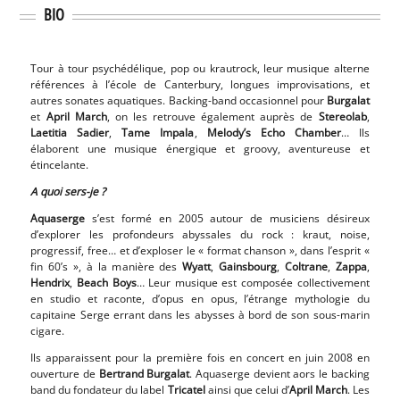
BIO
Tour à tour psychédélique, pop ou krautrock, leur musique alterne
références à l’école de Canterbury, longues improvisations, et
autres sonates aquatiques. Backing-band occasionnel pour
Burgalat
et
April March
, on les retrouve également auprès de
Stereolab
,
Laetitia Sadier
,
Tame Impala
,
Melody’s Echo Chamber
… Ils
élaborent une musique énergique et groovy, aventureuse et
étincelante.
A quoi sers-je ?
Aquaserge
s’est formé en 2005 autour de musiciens désireux
d’explorer les profondeurs abyssales du rock : kraut, noise,
progressif, free… et d’exploser le « format chanson », dans l’esprit «
fin 60’s », à la manière des
Wyatt
,
Gainsbourg
,
Coltrane
,
Zappa
,
Hendrix
,
Beach Boys
… Leur musique est composée collectivement
en studio et raconte, d’opus en opus, l’étrange mythologie du
capitaine Serge errant dans les abysses à bord de son sous-marin
cigare.
Ils apparaissent pour la première fois en concert en juin 2008 en
ouverture de
Bertrand Burgalat
. Aquaserge devient aors le backing
band du fondateur du label
Tricatel
ainsi que celui d’
April March
. Les