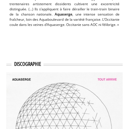
trentenaires artistement dissidents cultivent une excentricité
mais 
distinguée. (…) Ils s’appliquent à faire dérailler le train-train binaire
temps
de la chanson nationale.
Aquaserge
, une intense sensation de
morce
fraîcheur, loin des Aquaboulevard de la variété française. L’Occitanie
légen
coule dans les veines d’Aquaserge. Occitanie sans AOC ni félibrige. »
s’est
de
Ga
DISCOGRAPHIE