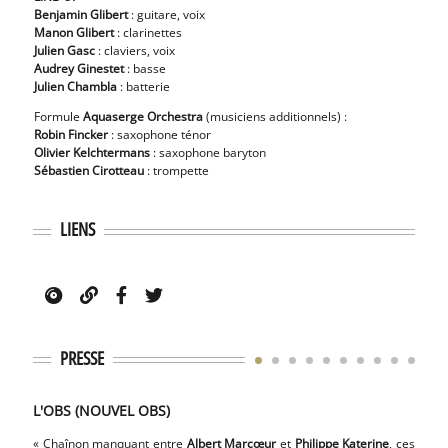
Benjamin Glibert
: guitare, voix
Manon Glibert
: clarinettes
Julien Gasc
: claviers, voix
Audrey Ginestet
: basse
Julien
Chambla
: batterie
Formule
Aquaserge Orchestra
(musiciens additionnels) :
Robin Fincker
: saxophone ténor
Olivier Kelchtermans
: saxophone baryton
Sébastien Cirotteau
: trompette
LIENS
PRESSE
L'OBS (NOUVEL OBS)
TV5
« Chaînon manquant entre
Albert Marcœur
et
Philippe Katerine
, ces
«
‘A l’