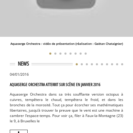
Aquaserge Orchestra : vidéo de présentation (réalisation : Gaëtan Chataignier)
NEWS
04/01/2016
05/10
AQUASERGE ORCHESTRA ATTERRIT SUR SCÈNE EN JANVIER 2016
FESTIV
Aquaserge Orchestra dans sa très soufflante version octopus à
Atten
cuivres, tempêtera le chaud, tempêtera le froid, et dans les
banqu
bronches de la morosité. Tout ça pour écorcher ses mathématiques
Charl
libertaires, jusqu’à trouver la preuve que le vent est une machine à
compa
cambrer l’espace-temps. Pour voir ça, filer à Faux-la-Montagne (23)
STRN 
le 9, à Bruxelles le
Foreve