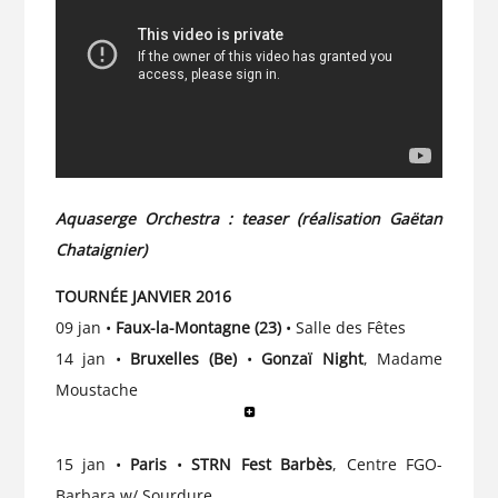
Aquaserge Orchestra : teaser (réalisation Gaëtan
Chataignier)
TOURNÉE JANVIER 2016
09 jan •
Faux-la-Montagne (23)
• Salle des Fêtes
14 jan •
Bruxelles (Be)
•
Gonzaï Night
, Madame
Moustache
15 jan •
Paris
•
STRN Fest Barbès
, Centre FGO-
Barbara w/ Sourdure