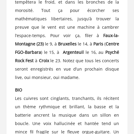
tempêtera le froid, et dans les bronches de la
morosité. Tout ça pour écorcher ses
mathématiques libertaires, jusqu’à trouver la
preuve que le vent est une machine à cambrer
l’espace-temps. Pour voir ça, filer à
Faux-la-
Montagne (23)
le 9, à
Bruxelles
le 14, à
Paris
(
Centre
FGO-Barbara
) le 15, à
Argenteuil
le 16, au
Psyché
Rock Fest
à
Croix
le 23. Notez que tous les concerts
seront enregistrés en vue d’un prochain disque
live, oui monsieur, oui madame.
BIO
Les cuivres sont cinglants, tranchants, ils récitent
un thème rythmique et brillant, la basse et la
batterie ancrent la musique dans un sillon en
boucle. Une voix hallucinée et hantée tend un
mince fil fragile sur le fleuve orgue-guitare. Un