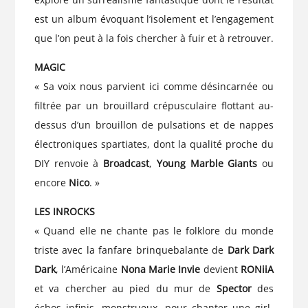
est un album évoquant l’isolement et l’engagement
que l’on peut à la fois chercher à fuir et à retrouver.
MAGIC
« Sa voix nous parvient ici comme désincarnée ou
filtrée par un brouillard crépusculaire flottant au-
dessus d’un brouillon de pulsations et de nappes
électroniques spartiates, dont la qualité proche du
DIY renvoie à
Broadcast
,
Young Marble Giants
ou
encore
Nico
. »
LES INROCKS
« Quand elle ne chante pas le folklore du monde
triste avec la fanfare brinquebalante de
Dark Dark
Dark
, l’Américaine
Nona Marie Invie
devient
RONiiA
et va chercher au pied du mur de
Spector
des
échos infinis, monstrueux, pour chanter une girl-