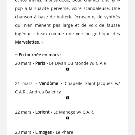
pop à la suavité perverse, voire scandaleuse. Une
chanson à base de batterie écrasante, de synthés
qui n’en mènent pas large et de voix de fausse
ingénue : beau comme une version gothique des
Marvelettes
. »
~ En tournée en mars :
20 mars •
Paris
• Le Divan Du Monde w/ C.A.R.
21 mars •
Vendôme
• Chapelle Saint-Jacques w/
C.A.R., Andrea Balency
22 mars •
Lorient
• Le Manège w/ C.A.R.
23 mars •
Limoges
• Le Phare