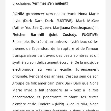
prochaines
‘Femmes s’en mêlent’
!
RONiiA
(prononcer Row-nee-a) réunit
Nona Marie
Invie
(
Dark Dark Dark
,
FUGITIVE
),
Mark McGee
(
Father You See Queen
,
Marijuana Deathsquads
) et
Fletcher Barnhill
(
Joint Custody
,
FUGITIVE
).
Ensemble, ils créent un univers mystérieux où les
thèmes de l’abandon, de la rupture et de l’amour
transparaissent à travers des beats sombres et un
synthé au son délicatement écorché. De la musique
électronique au vernis écaillé, furieusement
originale. Pendant des années, c’est au sein de son
groupe de folk américain Dark Dark Dark que Nona
Marie Invie a fait entendre sa « voix à la fois
décontractée et pénétrante teintant ses textes
d’ombre et de lumière » (
NPR
). Avec RONiiA, Nona
explore un surréalisme fantastique dont le résultat