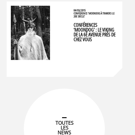
04/03/2015
CONFÉRENCE ‘MOONDOG À TRAVERS LE
20E SIÈCLE’
CONFÉRENCES
‘MOONDOG’ : LE VIKING
DE LA 6È AVENUE PRÈS DE
CHEZ VOUS
TOUTES
LES
NEWS