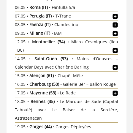
06.05 •
Roma (IT)
• Fanfulla 5/a
07.05 •
Perugia (IT)
• T-Trane
08.05 •
Faenza (IT)
• Clandestino
09.05 •
Milano (IT)
• IAM
12.05 •
Montpellier (34)
• Micro Cosmiques (lieu
TBC)
14.05 •
Saint-Ouen (93)
• Mains d’Oeuvres –
Calendar Days avec Charlène Darling
15.05 •
Alençon (61)
• Chapêl-Mêle
16.05 •
Cherbourg (50)
• Galerie Bër – Ballon Rouge
17.05 •
Mayenne (53)
• Le Rade
18.05 •
Rennes (35)
• Le Marquis de Sade (Capital
Taboulé) avec Le Baiser de la Sorcière,
Aztrazenacan
19.05 •
Gorges (44)
• Gorges Déployées