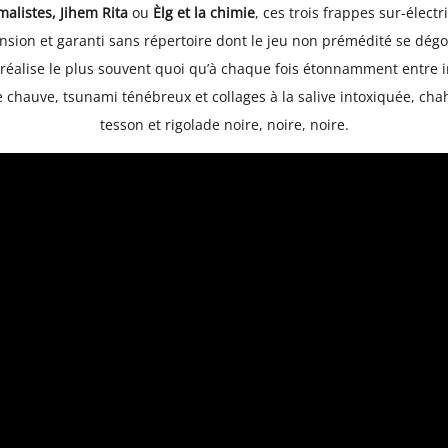
malistes, Jihem Rita
ou
Èlg et la chimie
, ces trois frappes sur-élect
nsion et garanti sans répertoire dont le jeu non prémédité se dégo
 réalise le plus souvent quoi qu’à chaque fois étonnamment entre 
 chauve, tsunami ténébreux et collages à la salive intoxiquée, cha
tesson et rigolade noire, noire, noire.