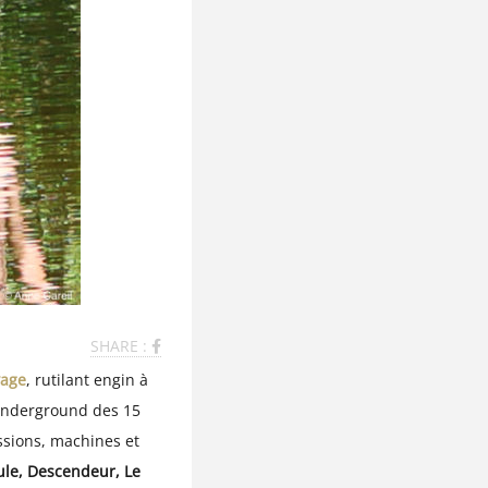
SHARE :
vage
, rutilant engin à
e underground des 15
ssions, machines et
ule, Descendeur, Le