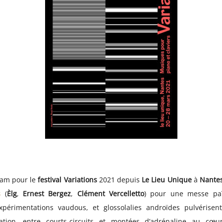
eam pour le
festival
Variations
2021 depuis
Le Lieu Unique
à
Nante
s
(
Èlg
,
Ernest Bergez
,
Clément
Vercelletto
) pour une messe paï
érimentations vaudous, et glossolalies androïdes pulvérisent
sation, entre courts-circuits et montées d’adrénaline au cœ