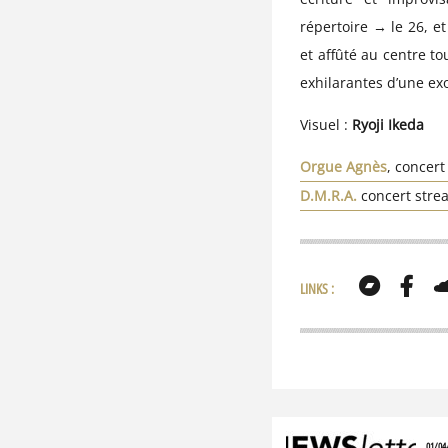
répertoire
→
le 26, e
et affûté au centre 
exhilarantes d’une ex
Visuel :
Ryoji Ikeda
Orgue Agnès
, concer
D.M.R.A.
concert stre
LINKS :
01/04