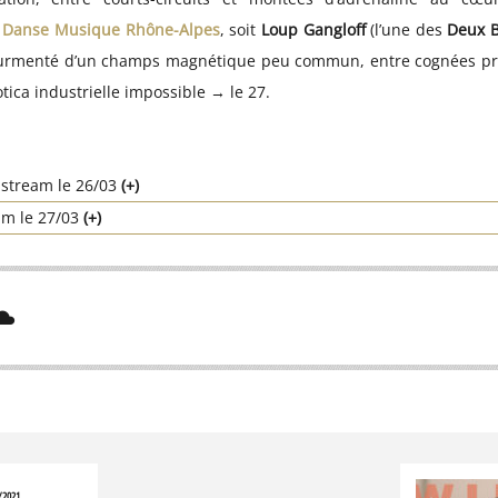
t
Danse Musique Rhône-Alpes
, soit
Loup Gangloff
(l’une des
Deux B
tourmenté d’un champs magnétique peu commun, entre cognées prim
otica industrielle impossible
→
le 27.
t stream le 26/03
(+)
am le 27/03
(+)
/2021