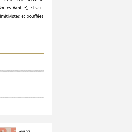
oules Vanille
), ici seul
itivistes et bouffées
04/03/2021