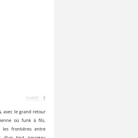
SHARE :
s
, avec le grand retour
enne où funk à fils,
 les frontières entre
ur d’un tout nouveau