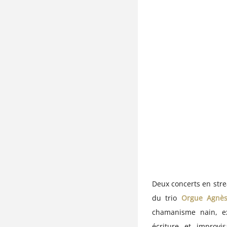
Deux concerts en str
du trio
Orgue Agnè
chamanisme nain, exp
écriture et improvi