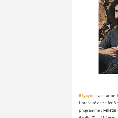
Bégayer
transforme 
l’intensité de ce fer 
programme :
Felletin 
(
Jardin C
) le 13 (avan