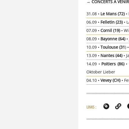
→ CONCERTS À VENIR
31.08 •
Le Mans (72)
• 
06.09 •
Felletin (23)
• L
07.09 •
Cornil (19)
• Wi
08.09 •
Bayonne (64)
•
10.09 •
Toulouse (31
)
13.09 •
Nantes (44)
• J
14.09 •
Poitiers (86)
• 
Oktober Lieber
04.10 •
Vevey (CH)
• Fe
LINKS :