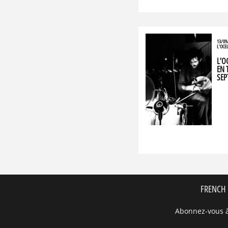
13/09
L’OCE
L’O
EN 
SEP
FRENCH 
Abonnez-vous à