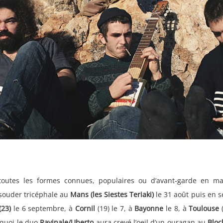
toutes les formes connues, populaires ou d’avant-garde en mat
à souder tricéphale au
Mans (les Siestes Teriaki)
le 31 août puis en s
(23)
le 6 septembre, à
Cornil
(19) le 7, à
Bayonne
le 8, à
Toulouse
t quoi le duo
Ravinale/Uberto
aura crevé l’oeil d’un ouragan au
Bloc