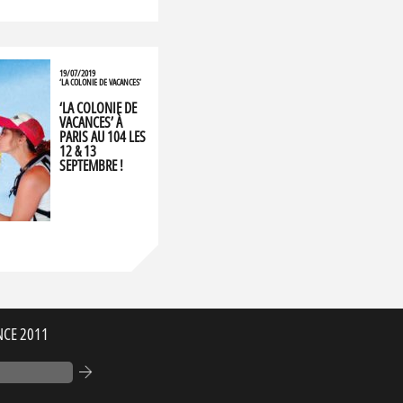
19/07/2019
‘LA COLONIE DE VACANCES’
‘LA COLONIE DE
VACANCES’ À
PARIS AU 104 LES
12 & 13
SEPTEMBRE !
NCE 2011