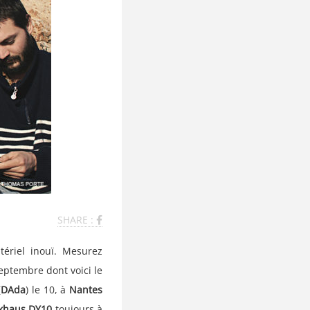
SHARE :
ériel inouï. Mesurez
eptembre dont voici le
(
DAda
) le 10, à
Nantes
khaus DY10
toujours à