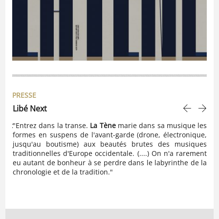
PRESSE
Libé Next
Les
rent
"Entrez dans la transe.
La Tène
marie dans sa musique les
"C’
avec
formes en suspens de l'avant-garde (drone, électronique,
leu
e la
jusqu'au boutisme) aux beautés brutes des musiques
C’e
traditionnelles d'Europe occidentale. (....) On n'a rarement
pro
eu autant de bonheur à se perdre dans le labyrinthe de la
voy
chronologie et de la tradition."
par