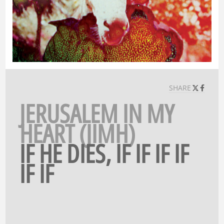
SHARE
JERUSALEM IN MY
HEART (JIMH)
IF HE DIES, IF IF IF IF
IF IF