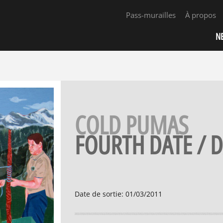
Pass-murailles
À propos
N
COLD PUMAS
FOURTH DATE / 
Date de sortie
:
01/03/2011