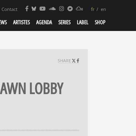
Contact
fr
en
EWS
ARTISTES
AGENDA
SERIES
LABEL
SHOP
SHARE
DAWN LOBBY​