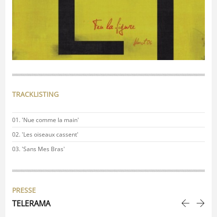
TRACKLISTING
'Nue comme la main'
'Les oiseaux cassent'
'Sans Mes Bras'
PRESSE
TELERAMA
MA