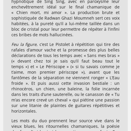
hypnotique de Sing Sing, avec en paroxysme leur
enchevêtrement idéal sur le final chamanique de
« Chien mort, mi amor ». La production brute et
sophistiquée de Radwan Ghazi Moumneh sert ces voix
habitées, à la pureté qu’il a lui-même taillée dans un
bloc de cristal pour leur permettre de répéter à l’infini
ces bribes de mots hallucinées.
Feu la figure
, c’est Le Pistolet à répétition qui tire des
rafales d’amour vache et la promesse des plus belles
déclarations de tous les temps avec « Sans mes bras »
(« devant chez toi je sais qu’il faut beau tout le
temps ») et « Le Périscope » (« si tu savais comme je
t’aime, mon premier périscope »), avant que les
fantômes de la séparation ne viennent ronger « L’Eau
froide ». Et puis aussi cette invasion bestiale : un
rhinocéros, un chien, une baleine, la folie incarnée
dans les traits d’une sauterelle, ou le canasson de « Tu
m’as encore crevé un cheval » qui piétine une passion
sur une litanie de plaintes de guitares répétitives et
horizontales.
Les mots du duo prennent leur source vive dans le
vieux blues, les ritournelles chamaniques, la poésie