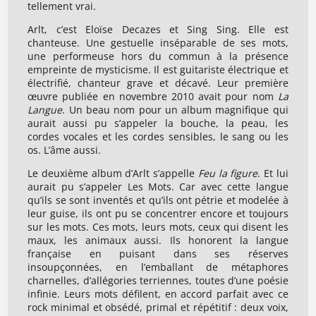
tellement vrai.
Arlt, c’est Eloïse Decazes et Sing Sing. Elle est
chanteuse. Une gestuelle inséparable de ses mots,
une performeuse hors du commun à la présence
empreinte de mysticisme. Il est guitariste électrique et
électrifié, chanteur grave et décavé. Leur première
œuvre publiée en novembre 2010 avait pour nom
La
Langue
. Un beau nom pour un album magnifique qui
aurait aussi pu s’appeler la bouche, la peau, les
cordes vocales et les cordes sensibles, le sang ou les
os. L’âme aussi.
Le deuxième album d’Arlt s’appelle
Feu la figure
. Et lui
aurait pu s’appeler Les Mots. Car avec cette langue
qu’ils se sont inventés et qu’ils ont pétrie et modelée à
leur guise, ils ont pu se concentrer encore et toujours
sur les mots. Ces mots, leurs mots, ceux qui disent les
maux, les animaux aussi. Ils honorent la langue
française en puisant dans ses réserves
insoupçonnées, en l’emballant de métaphores
charnelles, d’allégories terriennes, toutes d’une poésie
infinie. Leurs mots défilent, en accord parfait avec ce
rock minimal et obsédé, primal et répétitif : deux voix,