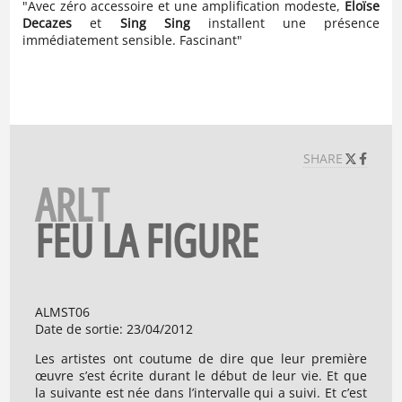
odes
"Avec zéro accessoire et une amplification modeste,
Eloïse
"Ce
e un
Decazes
et
Sing Sing
installent une présence
sec
immédiatement sensible. Fascinant"
SHARE
ARLT
FEU LA FIGURE
ALMST06
Date de sortie
:
23/04/2012
Les artistes ont coutume de dire que leur première
œuvre s’est écrite durant le début de leur vie. Et que
la suivante est née dans l’intervalle qui a suivi. Et c’est