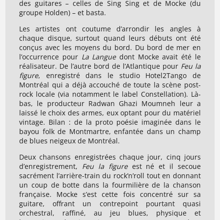
des guitares – celles de Sing Sing et de Mocke (du
groupe Holden) – et basta.
Les artistes ont coutume d’arrondir les angles à
chaque disque, surtout quand leurs débuts ont été
conçus avec les moyens du bord. Du bord de mer en
l’occurrence pour
La Langue
dont Mocke avait été le
réalisateur. De l’autre bord de l’Atlantique pour
Feu la
figure
, enregistré dans le studio Hotel2Tango de
Montréal qui a déjà accouché de toute la scène post-
rock locale (via notamment le label Constellation). Là-
bas, le producteur Radwan Ghazi Moumneh leur a
laissé le choix des armes, eux optant pour du matériel
vintage. Bilan : de la proto poésie imaginée dans le
bayou folk de Montmartre, enfantée dans un champ
de blues neigeux de Montréal.
Deux chansons enregistrées chaque jour, cinq jours
d’enregistrement,
Feu la figure
est né et il secoue
sacrément l’arrière-train du rock’n’roll tout en donnant
un coup de botte dans la fourmilière de la chanson
française. Mocke s’est cette fois concentré sur sa
guitare, offrant un contrepoint pourtant quasi
orchestral, raffiné, au jeu blues, physique et