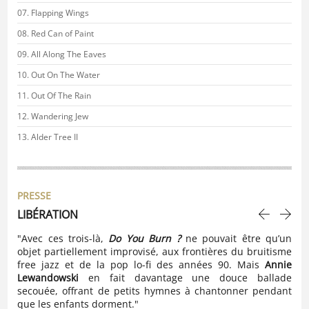
Flapping Wings
Red Can of Paint
All Along The Eaves
Out On The Water
Out Of The Rain
Wandering Jew
Alder Tree II
PRESSE
LIBÉRATION
à d
nnie
"Avec ces trois-là,
Do You Burn ?
ne pouvait être qu’un
"Po
ment
objet partiellement improvisé, aux frontières du bruitisme
dis
vent
free jazz et de la pop lo-fi des années 90. Mais
Annie
bea
 aux
Lewandowski
en fait davantage une douce ballade
la 
gres
secouée, offrant de petits hymnes à chantonner pendant
bar
oque
que les enfants dorment."