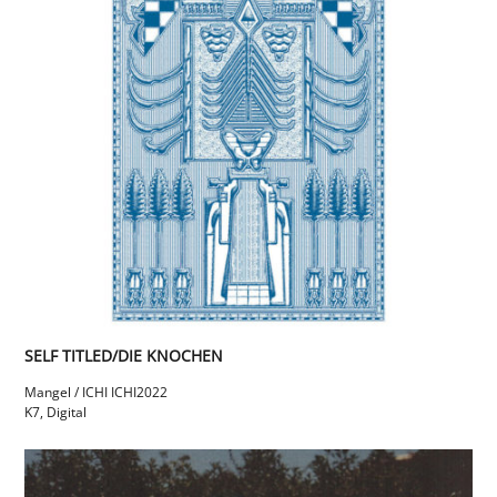
SELF TITLED​/​DIE KNOCHEN
Mangel / ICHI ICHI
2022
K7, Digital