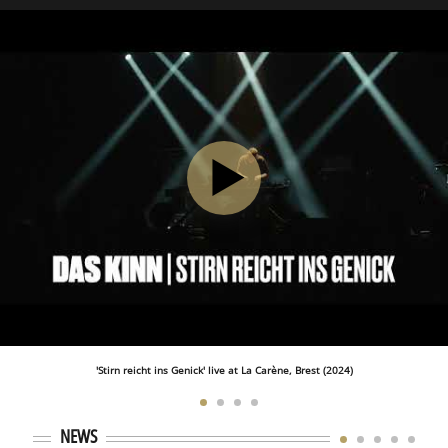
'Stirn reicht ins Genick' live at La Carène, Brest (2024)
NEWS