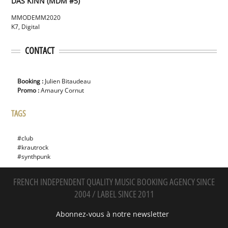
DAS KINN (MDM #5)
MMODEMM
2020
K7, Digital
CONTACT
Booking :
Julien Bitaudeau
Promo :
Amaury Cornut
TAGS
#club
#krautrock
#synthpunk
FRENCH INDEPENDENT QUALITY MUSIC BOOKING AGENCY SINCE
2004 / LABEL SINCE 2011
Abonnez-vous à notre newsletter