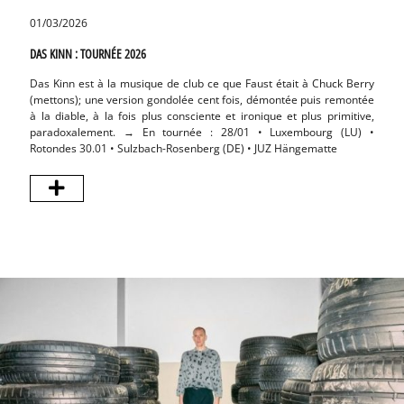
01/03/2026
01/09
DAS KINN : TOURNÉE 2026
DAS K
Das Kinn est à la musique de club ce que Faust était à Chuck Berry
Das K
(mettons); une version gondolée cent fois, démontée puis remontée
électr
à la diable, à la fois plus consciente et ironique et plus primitive,
boîte
paradoxalement. → En tournée : 28/01 • Luxembourg (LU) •
27/09
Rotondes 30.01 • Sulzbach-Rosenberg (DE) • JUZ Hängematte
Randf