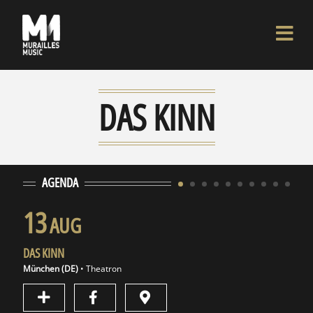
DAS KINN
AGENDA
13
1
AUG
DAS KINN
DAS 
München (DE)
• Theatron
Bielef