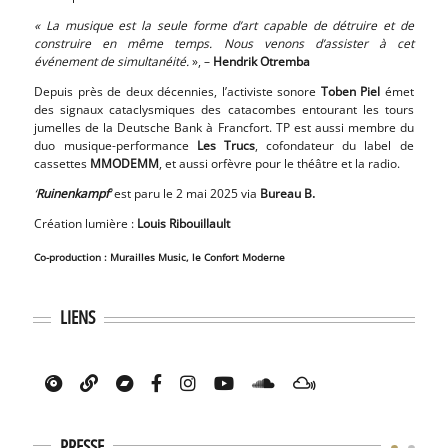
« La musique est la seule forme d’art capable de détruire et de
construire en même temps. Nous venons d’assister à cet
événement de simultanéité.
», –
Hendrik Otremba
Depuis près de deux décennies, l’activiste sonore
Toben Piel
émet
des signaux cataclysmiques des catacombes entourant les tours
jumelles de la Deutsche Bank à Francfort.
TP est aussi membre du
duo musique-performance
Les Trucs
, cofondateur du label de
cassettes
MMODEMM
, et aussi orfèvre pour le théâtre et la radio.
‘
Ruinenkampf
‘
est paru le 2 mai 2025 via
Bureau B.
Création lumière :
Louis Ribouillault
Co-production : Murailles Music, le Confort Moderne
LIENS
PRESSE