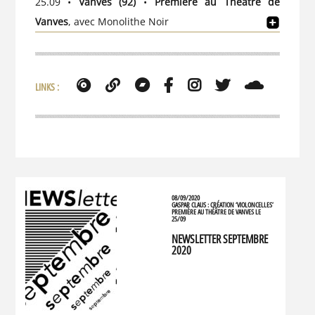
25.09 •
Vanves (92)
•
Première au Théâtre de
Vanves
, avec Monolithe Noir
LINKS :
08/09/2020
GASPAR CLAUS : CRÉATION ‘VIOLONCELLES’
PREMIÈRE AU THÉÂTRE DE VANVES LE
25/09
NEWSLETTER SEPTEMBRE
2020