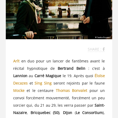
SHARE :
Arlt
en duo pour un lancer de fantômes avant le
récital hypnotique de
Bertrand Belin
: c’est à
Lannion
au
Carré Magique
le 19. Après quoi
Éloïse
Decazes
et
Sing Sing
seront rejoints par le faune
Mocke
et le centaure
Thomas Bonvalet
pour un
convoi forcément mouvementé, forcément un peu
sorcier qui, du 21 au 29, les verra passer par
Saint-
Nazaire
,
Bricquebec (50)
,
Dijon
(
Le Consortium
),