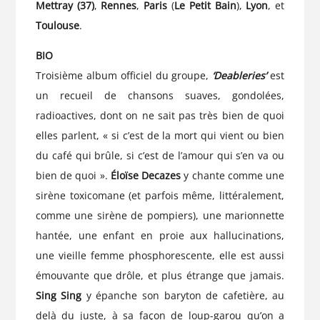
Mettray (37)
,
Rennes
,
Paris
(
Le Petit Bain
),
Lyon
, et
Toulouse
.
BIO
Troisième album officiel du groupe,
‘Deableries’
est
un recueil de chansons suaves, gondolées,
radioactives, dont on ne sait pas très bien de quoi
elles parlent, « si c’est de la mort qui vient ou bien
du café qui brûle, si c’est de l’amour qui s’en va ou
bien de quoi ».
Éloïse Decazes
y chante comme une
sirène toxicomane (et parfois même, littéralement,
comme une sirène de pompiers), une marionnette
hantée, une enfant en proie aux hallucinations,
une vieille femme phosphorescente, elle est aussi
émouvante que drôle, et plus étrange que jamais.
Sing Sing
y épanche son baryton de cafetière, au
delà du juste, à sa façon de loup-garou qu’on a