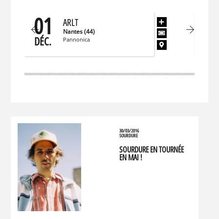
01
0
ARLT
Nantes (44)
DÉC.
DÉC
Pannonica
30/03/2016
SOURDURE
SOURDURE EN TOURNÉE
EN MAI !