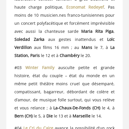
haute charge politique,
Economat Redeyef
. Pas
moins de 10 musicien.nes franco-tunisiennes pour
un concert polyfacétique et forcément imprévisible
avec aussi la chanteuse sarde
Maria Rita Piga
,
Soledad Zarka
aux gestes inattendus et
Loïc
Verdillon
aux films 16 mm ; au
Mans
le 7, à
La
Station, Paris
le 12 et à
Chambéry
le 20.
#03
Winter Family
ausculte petite et grande
histoire, état du couple – état du monde en un
même petit théâtre moins cruel que désemparé,
compatissant, bagarreur, débordant de colère et
d’amour, de musique folle surtout, qui vous relève
et vous relance ; à
La-Chaux-De-Fonds (CH)
le 4, à
Bern (CH)
le 5, à
Die
le 13 et à
Marseille
le 14.
#04
Le Cri du Caire
avance la possibilité d’un rock