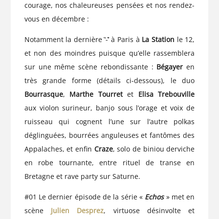
courage, nos chaleureuses pensées et nos rendez-
vous en décembre :
Notamment la dernière ‘́-̂’ à Paris à
La Station
le 12,
et non des moindres puisque qu’elle rassemblera
sur une même scène rebondissante :
Bégayer
en
très grande forme (détails ci-dessous), le duo
Bourrasque
,
Marthe Tourret
et
Elisa Trebouville
aux violon surineur, banjo sous l’orage et voix de
ruisseau qui cognent l’une sur l’autre polkas
déglinguées, bourrées anguleuses et fantômes des
Appalaches, et enfin
Craze
, solo de biniou derviche
en robe tournante, entre rituel de transe en
Bretagne et rave party sur Saturne.
#01 Le dernier épisode de la série «
Echos
» met en
scène
Julien Desprez
, virtuose désinvolte et