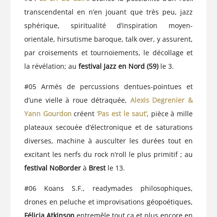
transcendental en n’en jouant que très peu, jazz
sphérique, spiritualité d’inspiration moyen-
orientale, hirsutisme baroque, talk over, y assurent,
par croisements et tournoiements, le décollage et
la révélation; au
festival Jazz en Nord (59)
le 3.
#05 Armés de percussions dentues-pointues et
d’une vielle à roue détraquée,
Alexis Degrenier &
Yann Gourdon
créent
‘Pas est le saut’
, pièce à mille
plateaux secouée d’électronique et de saturations
diverses, machine à ausculter les durées tout en
excitant les nerfs du rock n’roll le plus primitif ; au
festival NoBorder
à
Brest
le 13.
#06 Koans S.F., readymades philosophiques,
drones en peluche et improvisations géopoétiques,
Félicia Atkinson
entremêle tout ça et plus encore en