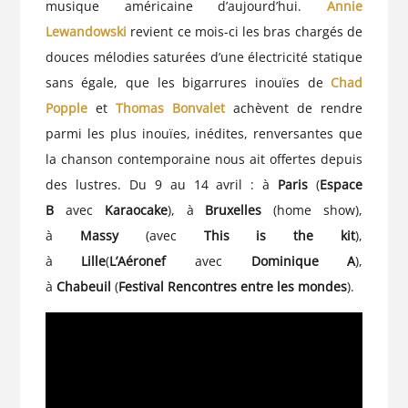
musique américaine d’aujourd’hui.
Annie
Lewandowski
revient ce mois-ci les bras chargés de
douces mélodies saturées d’une électricité statique
sans égale, que les bigarrures inouïes de
Chad
Popple
et
Thomas Bonvalet
achèvent de rendre
parmi les plus inouïes, inédites, renversantes que
la chanson contemporaine nous ait offertes depuis
des lustres. Du 9 au 14 avril : à
Paris
(
Espace
B
avec
Karaocake
), à
Bruxelles
(home show),
à
Massy
(avec
This is the kit
),
à
Lille
(
L’Aéronef
avec
Dominique A
),
à
Chabeuil
(
Festival Rencontres entre les mondes
).