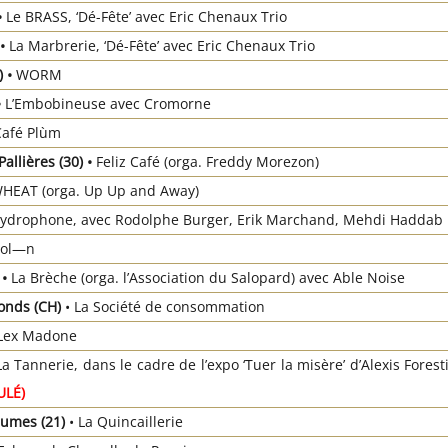
•
Le BRASS, ‘Dé-Fête’ avec Eric Chenaux Trio
 •
La Marbrerie, ‘Dé-Fête’ avec Eric Chenaux Trio
) •
WORM
•
L’Embobineuse avec Cromorne
Café Plùm
Pallières
(30) •
Feliz Café (orga. Freddy Morezon)
HEAT (orga. Up Up and Away)
ydrophone, avec Rodolphe Burger, Erik Marchand, Mehdi Haddab
ol—n
)
•
La Brèche (orga. l’Association du Salopard) avec Able Noise
onds (CH)
• La Société de consommation
Lex Madone
La Tannerie, dans le cadre de l’expo ‘Tuer la misère’ d’Alexis Forest
ULÉ)
aumes (21)
• La Quincaillerie