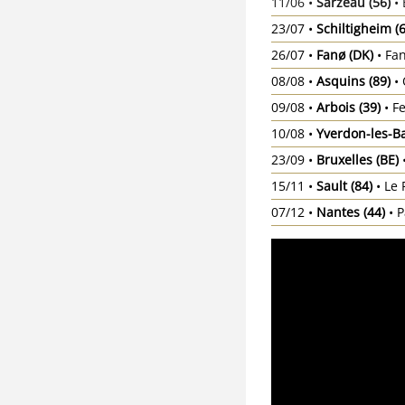
11/06 •
Sarzeau (56)
• 
23/07 •
Schiltigheim (6
26/07 •
Fanø (DK)
• Fan
08/08 •
Asquins (89)
• 
09/08 •
Arbois (39)
• F
10/08 •
Yverdon-les-B
23/09 •
Bruxelles (BE)
15/11 •
Sault (84)
• Le 
07/12 •
Nantes (44)
• 