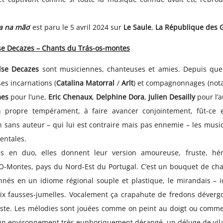
a na mão
‘ est paru le 5 avril 2024 sur
Le Saule
,
La République des 
ïse Decazes – Chants du Trás-os-montes
ïse Decazes
sont musiciennes, chanteuses et amies. Depuis que
es incarnations (
Catalina Matorral
/
Arlt
) et compagnonnages (no
mes
pour l’une,
Eric Chenaux
,
Delphine Dora
,
Julien Desailly
pour l’a
 propre tempérament, à faire avancer conjointement, fût-ce 
n sans auteur – qui lui est contraire mais pas ennemie – les musiq
entales.
is en duo, elles donnent leur version amoureuse, fruste, hér
O-Montes, pays du Nord-Est du Portugal. C’est un bouquet de chan
nnés en un idiome régional souple et plastique, le mirandais – i
oix fausses-jumelles. Vocalement ça crapahute de fredons dévergo
 juste. Les mélodies sont jouées comme on peint au doigt ou comme 
 un environnement très euphoriquement dérangé, un déluge de vila