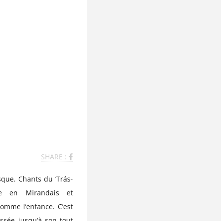
SHARE :
sque. Chants du ‘Trás-
lle en Mirandais et
comme l’enfance. C’est
ssée jusqu’à son tout