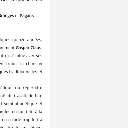
Granges
et
Pagans
.
lques quinze années,
tamment
Gaspar Claus
,
utre) s’échine avec ses
en crabe, la chanson
ues traditionnelles et
étique du répertoire
ts de travail, de fête
ci semi-phonétique et
ndés en tue-tête à la
on colorie trop fort à
ins bruits : machines,