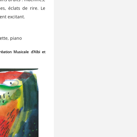
es, éclats de rire. Le
ent excitant.
ette, piano
ation Musicale d’Albi et