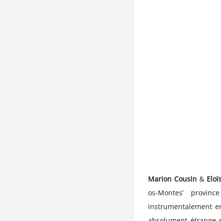
Marion Cousin
&
Eloï
os-Montes’ provinc
instrumentalement ens
absolument étrange e