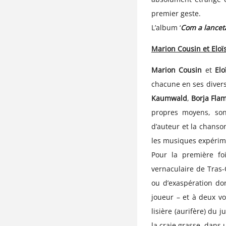
premier geste.
L’album ‘
Com a lancet
Marion Cousin et Elo
Marion Cousin
et
Elo
chacune en ses divers
Kaumwald
,
Borja Fla
propres moyens, son
d’auteur et la chanso
les musiques expérim
Pour la première fo
vernaculaire de Tras-
ou d’exaspération do
joueur – et à deux v
lisière (aurifère) du
la craie grasse, dans