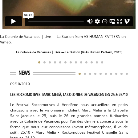
La Colonie de Vacances | Live — La Station
from
AS HUMAN PATTERN
on
Vimeo
.
La Colonie de Vacances | Live — La Station (© As Human Pattern, 2019)
NEWS
09/10/2019
19/07
LES ROCKOMOTIVES: MARC MELIÀ, LA COLONIES DE VACANCES LES 25 & 26/10
‘LA CO
Le Festival Rockomotives à Vendôme nous accueillera en petits
‘La C
chaussons avec le visionnaire indolent Marc Melià à la Chapelle
à Par
Saint Jacques le 25, puis le 26 en grandes pompes furibardes
nouve
avec La Colonie de Vacances pour l’un des derniers concerts sous la
puisq
forme que nous leur connaissons (avant métamorphose, il va de
et au
soit). 25.10 • Marc Mélia • Rockomotives Festival Chapelle Saint
l’avez
Jacques 26.10