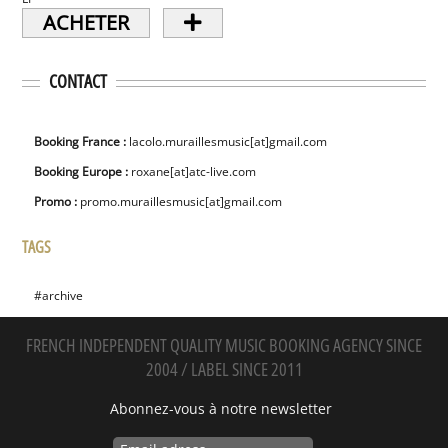
ACHETER
CONTACT
Booking France :
lacolo.muraillesmusic[at]gmail.com
Booking Europe :
roxane[at]atc-live.com
Promo :
promo.muraillesmusic[at]gmail.com
TAGS
#archive
FRENCH INDEPENDENT QUALITY MUSIC BOOKING AGENCY SINCE
2004 / LABEL SINCE 2011
Abonnez-vous à notre newsletter