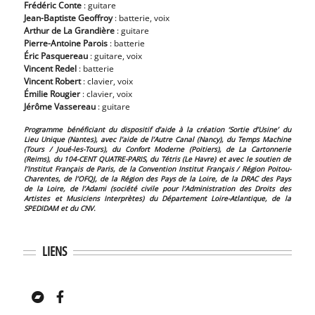
Frédéric Conte
: guitare
Jean-Baptiste Geoffroy
: batterie, voix
Arthur de La Grandière
: guitare
Pierre-Antoine Parois
: batterie
Éric Pasquereau
: guitare, voix
Vincent Redel
: batterie
Vincent Robert
: clavier, voix
Émilie Rougier
: clavier, voix
Jérôme Vassereau
: guitare
Programme bénéficiant du dispositif d’aide à la création ‘Sortie d’Usine’ du
Lieu Unique
(Nantes), avec l’aide de
l’Autre Canal
(Nancy), du
Temps Machine
(Tours / Joué-les-Tours), du
Confort Moderne
(Poitiers), de
La Cartonnerie
(Reims), du
104-CENT QUATRE-PARIS
, du
Tétris
(Le Havre) et avec le soutien de
l’Institut Français de Paris
, de la
Convention Institut Français / Région Poitou-
Charentes
, de
l’OFQJ
, de la
Région des Pays de la Loire
, de la
DRAC des Pays
de la Loire
, de l’
Adami
(société civile pour l’Administration des Droits des
Artistes et Musiciens Interprètes) du
Département Loire-Atlantique
, de la
SPEDIDAM
et du
CNV
.
LIENS