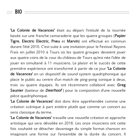
BIO
‘La Colonie de Vacances’
était au départ l’intitulé de la tournée
basée sur une franche camaraderie que les quatre groupes (
Papier
Tigre
,
Electric Electric
,
Pneu
et
Marvin
) ont effectué en commun
durant l’été 2010. C’est suite à une invitation pour le Festival Rayons
Frais en juillet 2010 à Tours où les quatre groupes devaient jouer
aux quatre coins de la cour du château de Tours qu’est née l’idée de
jouer en simultané à 11 musiciens. Le plaisir et le succès de cette
première expérience ont transformé à partir de ce jour
‘La Colonie
de Vacances’
en un dispositif de sound system quadriphonique qui
place le public au centre d’un match de ping-pong sonique à deux,
trois ou quatre équipes. Ils ont récemment collaboré avec
Greg
Saunier
(batteur de
Deerhoof
) pour la composition d’une nouvelle
pièce quadriphonique.
‘La Colonie de Vacances’
doit donc être appréhendée comme une
création scénique à part entière plutôt que comme un concert au
sens classique du terme.
‘La Colonie de Vacances’ ​
travaille ​une nouvelle​ création et​ approche
artistique​ qui sera dévoilée en 2018​. Les onze musiciens ont cette
fois souhaité se détacher davantage du simple format chanson en
imaginant une forme sur l’ensemble de la durée du concert. Il