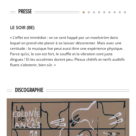
PRESSE
LE SOIR (BE)
LE P
« L’effet est immédiat : on se sent happé par un maelström dans
« L’hi
lequel on prend vite plaisir à se laisser désorienter. Mais avec une
underg
certitude : la musique live peut aussi être une expérience physique.
sont 
Parce qu’ici, le son est fort, le souffle et la vibration sont juste
leurs 
dingues ! Et les accalmies durent peu. Plexus chétifs et nerfs auditifs
se re
fluets s’abstenir, bien sûr. »
un su
DISCOGRAPHIE