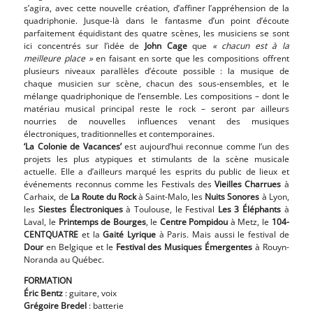
s’agira, avec cette nouvelle création, d’affiner l’appréhension de la
quadriphonie. Jusque-là dans le fantasme d’un point d’écoute
parfaitement équidistant des quatre scènes, les musiciens se sont
ici concentrés sur l’idée de
John Cage
que
« chacun est à la
meilleure place »
en faisant en sorte que les compositions offrent
plusieurs niveaux parallèles d’écoute possible : la musique de
chaque musicien sur scène, chacun des sous-ensembles, et le
mélange quadriphonique de l’ensemble. Les compositions – dont le
matériau musical principal reste le rock – seront par ailleurs
nourries de nouvelles influences venant des musiques
électroniques, traditionnelles et contemporaines.
‘La Colonie de Vacances’
est aujourd’hui reconnue comme l’un des
projets les plus atypiques et stimulants de la scène musicale
actuelle. Elle a d’ailleurs marqué les esprits du public de lieux et
événements reconnus comme les Festivals des
Vieilles Charrues
à
Carhaix, de
La Route du Rock
à Saint-Malo, les
Nuits Sonores
à Lyon,
les
Siestes Électroniques
à Toulouse, le Festival
Les 3 Éléphants
à
Laval, le
Printemps de Bourges
, le
Centre Pompidou
à Metz, le
104-
CENTQUATRE
et la
Gaité Lyrique
à Paris. Mais aussi le festival de
Dour
en Belgique et le
Festival des Musiques Émergentes
à Rouyn-
Noranda au Québec.
FORMATION
Éric Bentz
: guitare, voix
Grégoire Bredel
: batterie